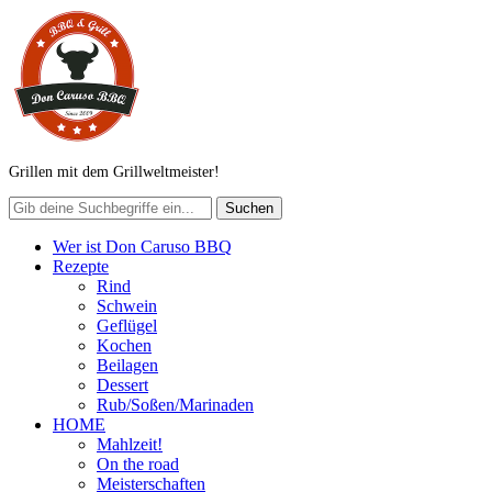
Grillen mit dem Grillweltmeister!
Wer ist Don Caruso BBQ
Rezepte
Rind
Schwein
Geflügel
Kochen
Beilagen
Dessert
Rub/Soßen/Marinaden
HOME
Mahlzeit!
On the road
Meisterschaften