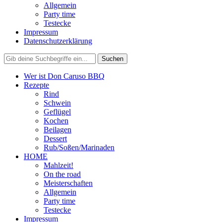
Allgemein
Party time
Testecke
Impressum
Datenschutzerklärung
Wer ist Don Caruso BBQ
Rezepte
Rind
Schwein
Geflügel
Kochen
Beilagen
Dessert
Rub/Soßen/Marinaden
HOME
Mahlzeit!
On the road
Meisterschaften
Allgemein
Party time
Testecke
Impressum