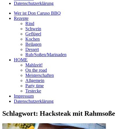
Datenschutzerklärung
Wer ist Don Caruso BBQ
Rezepte
Rind
Schwein
Geflügel
Kochen
Beilagen
Dessert
Rub/Soßen/Marinaden
HOME
Mahlzeit!
On the road
Meisterschaften
Allgemein
Party time
Testecke
Impressum
Datenschutzerklärung
Schlagwort:
Hacksteak mit Rahmsoße