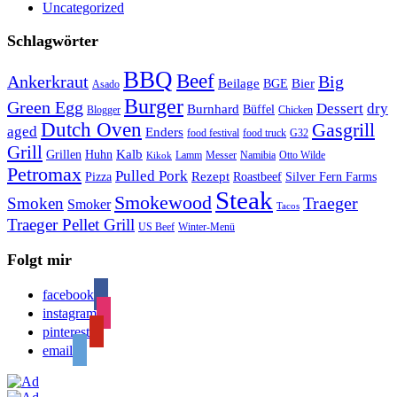
Uncategorized
Schlagwörter
BBQ
Beef
Ankerkraut
Big
Bier
Beilage
BGE
Asado
Burger
Green Egg
Dessert
dry
Burnhard
Büffel
Blogger
Chicken
Dutch Oven
Gasgrill
aged
Enders
food festival
food truck
G32
Grill
Kalb
Grillen
Huhn
Lamm
Messer
Namibia
Otto Wilde
Kikok
Petromax
Pulled Pork
Rezept
Pizza
Roastbeef
Silver Fern Farms
Steak
Smokewood
Traeger
Smoken
Smoker
Tacos
Traeger Pellet Grill
US Beef
Winter-Menü
Folgt mir
facebook
instagram
pinterest
email