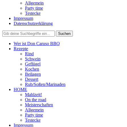
Allgemein
Party time
Testecke
Impressum
Datenschutzerklärung
Wer ist Don Caruso BBQ
Rezepte
Rind
Schwein
Geflügel
Kochen
Beilagen
Dessert
Rub/Soßen/Marinaden
HOME
Mahlzeit!
On the road
Meisterschaften
Allgemein
Party time
Testecke
Impressum