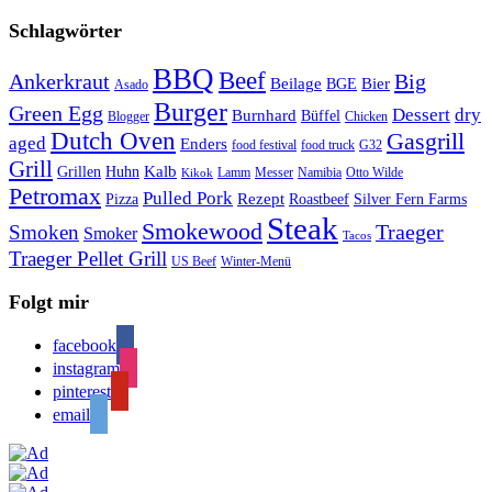
Schlagwörter
BBQ
Beef
Ankerkraut
Big
Bier
Beilage
BGE
Asado
Burger
Green Egg
Dessert
dry
Burnhard
Büffel
Blogger
Chicken
Dutch Oven
Gasgrill
aged
Enders
food festival
food truck
G32
Grill
Kalb
Grillen
Huhn
Lamm
Messer
Namibia
Otto Wilde
Kikok
Petromax
Pulled Pork
Rezept
Pizza
Roastbeef
Silver Fern Farms
Steak
Smokewood
Traeger
Smoken
Smoker
Tacos
Traeger Pellet Grill
US Beef
Winter-Menü
Folgt mir
facebook
instagram
pinterest
email