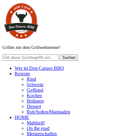
Grillen mit dem Grillweltmeister!
Wer ist Don Caruso BBQ
Rezepte
Rind
Schwein
Geflügel
Kochen
Beilagen
Dessert
Rub/Soßen/Marinaden
HOME
Mahlzeit!
On the road
Meisterschaften