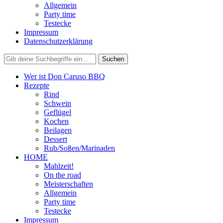
Allgemein
Party time
Testecke
Impressum
Datenschutzerklärung
Wer ist Don Caruso BBQ
Rezepte
Rind
Schwein
Geflügel
Kochen
Beilagen
Dessert
Rub/Soßen/Marinaden
HOME
Mahlzeit!
On the road
Meisterschaften
Allgemein
Party time
Testecke
Impressum