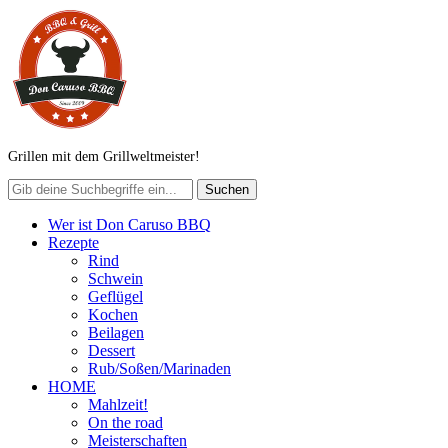
Grillen mit dem Grillweltmeister!
Wer ist Don Caruso BBQ
Rezepte
Rind
Schwein
Geflügel
Kochen
Beilagen
Dessert
Rub/Soßen/Marinaden
HOME
Mahlzeit!
On the road
Meisterschaften