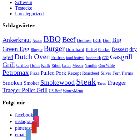
Schwein
Testecke
Uncategorized
Schlagwörter
BBQ
Beef
Ankerkraut
Big
Bier
Beilage
BGE
Asado
Burger
Green Egg
Dessert
dry
Burnhard
Büffel
Blogger
Chicken
Dutch Oven
Gasgrill
aged
Enders
food festival
food truck
G32
Grill
Kalb
Grillen
Huhn
Lamm
Messer
Namibia
Otto Wilde
Kikok
Petromax
Pulled Pork
Rezept
Pizza
Roastbeef
Silver Fern Farms
Steak
Smokewood
Traeger
Smoken
Smoker
Tacos
Traeger Pellet Grill
US Beef
Winter-Menü
Folgt mir
facebook
instagram
pinterest
email