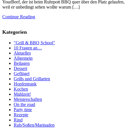
YourBeef, der ist beim Ruhrpott BBQ quer über den Platz gelaufen,
weil er unbedingt sehen wollte warum […]
Continue Reading
Kategorien
"Grill & BBQ School"
10 Fragen an…
Aktuelles
Allgemein
Beilagen
Dessert
Geflügel
Grills und Grillarten
Hopfentrank
Kochen
Mahlzeit!
Meisterschaften
On the road
Party time
Rezepte
Rind
Rub/Soßen/Marinaden