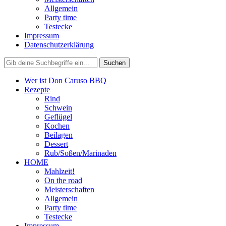
Allgemein
Party time
Testecke
Impressum
Datenschutzerklärung
Wer ist Don Caruso BBQ
Rezepte
Rind
Schwein
Geflügel
Kochen
Beilagen
Dessert
Rub/Soßen/Marinaden
HOME
Mahlzeit!
On the road
Meisterschaften
Allgemein
Party time
Testecke
Impressum