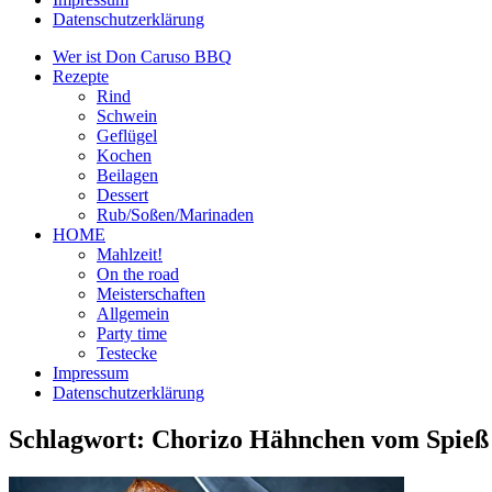
Datenschutzerklärung
Wer ist Don Caruso BBQ
Rezepte
Rind
Schwein
Geflügel
Kochen
Beilagen
Dessert
Rub/Soßen/Marinaden
HOME
Mahlzeit!
On the road
Meisterschaften
Allgemein
Party time
Testecke
Impressum
Datenschutzerklärung
Schlagwort:
Chorizo Hähnchen vom Spieß