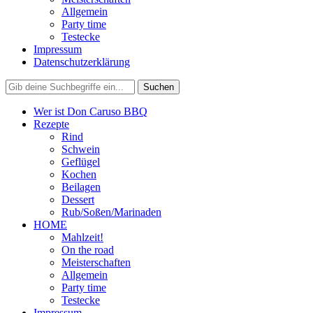
Allgemein
Party time
Testecke
Impressum
Datenschutzerklärung
Wer ist Don Caruso BBQ
Rezepte
Rind
Schwein
Geflügel
Kochen
Beilagen
Dessert
Rub/Soßen/Marinaden
HOME
Mahlzeit!
On the road
Meisterschaften
Allgemein
Party time
Testecke
Impressum