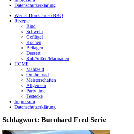
Datenschutzerklärung
Wer ist Don Caruso BBQ
Rezepte
Rind
Schwein
Geflügel
Kochen
Beilagen
Dessert
Rub/Soßen/Marinaden
HOME
Mahlzeit!
On the road
Meisterschaften
Allgemein
Party time
Testecke
Impressum
Datenschutzerklärung
Schlagwort:
Burnhard Fred Serie