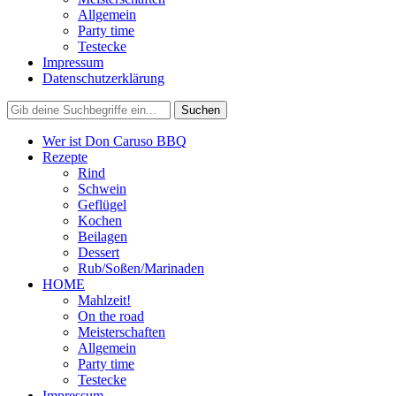
Allgemein
Party time
Testecke
Impressum
Datenschutzerklärung
Wer ist Don Caruso BBQ
Rezepte
Rind
Schwein
Geflügel
Kochen
Beilagen
Dessert
Rub/Soßen/Marinaden
HOME
Mahlzeit!
On the road
Meisterschaften
Allgemein
Party time
Testecke
Impressum