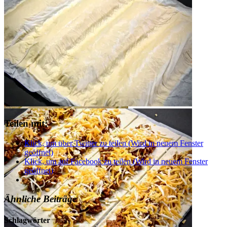
Bolognese Calzone Sticks
Teilen mit:
Klick, um über Twitter zu teilen (Wird in neuem Fenster
geöffnet)
Klick, um auf Facebook zu teilen (Wird in neuem Fenster
geöffnet)
Ähnliche Beiträge
Schlagwörter