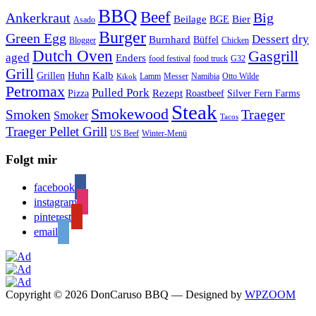
BBQ
Beef
Ankerkraut
Big
Bier
Beilage
BGE
Asado
Burger
Green Egg
Dessert
dry
Burnhard
Büffel
Blogger
Chicken
Dutch Oven
Gasgrill
aged
Enders
food festival
food truck
G32
Grill
Kalb
Grillen
Huhn
Lamm
Messer
Namibia
Otto Wilde
Kikok
Petromax
Pulled Pork
Rezept
Pizza
Roastbeef
Silver Fern Farms
Steak
Smokewood
Traeger
Smoken
Smoker
Tacos
Traeger Pellet Grill
US Beef
Winter-Menü
Folgt mir
facebook
instagram
pinterest
email
Copyright © 2026 DonCaruso BBQ
— Designed by
WPZOOM