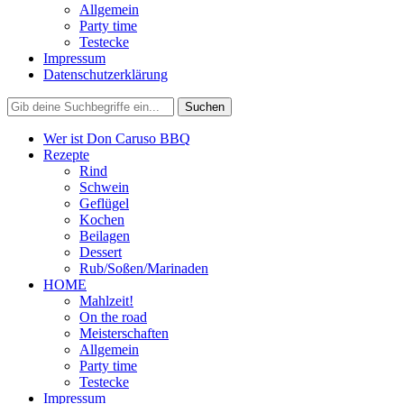
Allgemein
Party time
Testecke
Impressum
Datenschutzerklärung
Wer ist Don Caruso BBQ
Rezepte
Rind
Schwein
Geflügel
Kochen
Beilagen
Dessert
Rub/Soßen/Marinaden
HOME
Mahlzeit!
On the road
Meisterschaften
Allgemein
Party time
Testecke
Impressum