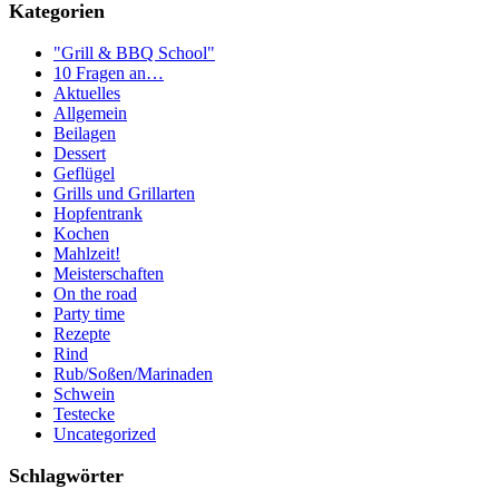
Kategorien
"Grill & BBQ School"
10 Fragen an…
Aktuelles
Allgemein
Beilagen
Dessert
Geflügel
Grills und Grillarten
Hopfentrank
Kochen
Mahlzeit!
Meisterschaften
On the road
Party time
Rezepte
Rind
Rub/Soßen/Marinaden
Schwein
Testecke
Uncategorized
Schlagwörter