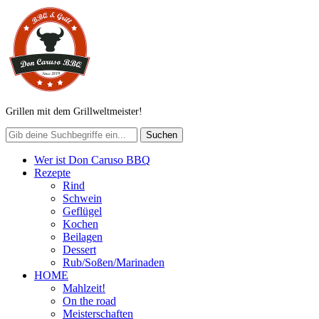
Grillen mit dem Grillweltmeister!
Wer ist Don Caruso BBQ
Rezepte
Rind
Schwein
Geflügel
Kochen
Beilagen
Dessert
Rub/Soßen/Marinaden
HOME
Mahlzeit!
On the road
Meisterschaften