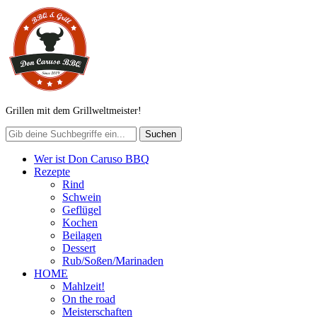
Grillen mit dem Grillweltmeister!
Wer ist Don Caruso BBQ
Rezepte
Rind
Schwein
Geflügel
Kochen
Beilagen
Dessert
Rub/Soßen/Marinaden
HOME
Mahlzeit!
On the road
Meisterschaften