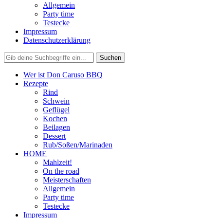
Allgemein
Party time
Testecke
Impressum
Datenschutzerklärung
Wer ist Don Caruso BBQ
Rezepte
Rind
Schwein
Geflügel
Kochen
Beilagen
Dessert
Rub/Soßen/Marinaden
HOME
Mahlzeit!
On the road
Meisterschaften
Allgemein
Party time
Testecke
Impressum