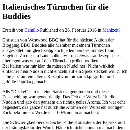
Italienisches Türmchen für die
Buddies
Erstellt von
Camillo
Published on
26. Februar 2016
in
Mahlzeit!
Christian von Westwood BBQ hat für die nächste Aktion der
Blogging BBQ Buddies alle Member mit einem Türmchen
ausgestattet und gleichzeitig auch jedem ein bestimmtes Land
zugelost. Zu diesem Land sollten wir uns etwas Landestypisches
überlegen was wir auf den Türmchen grillen wollten.
Bei Italien war mir klar, da müssen Nudel her! Nicht wirklich
einfacher man Nudeln nicht einzeln auf ein Spieß stecken will ;). Ich
habe jetzt auf ein älteres Rezept von mir zurückgegriffen und
gefüllte Paprika gemacht.
Alls “Deckel” hab ich eine Salsiccia genommen und diese
Entscheidung war genau richtig. Das Fett der Wurst lief in die
Nudeln und gab den ganzem ein richtig geiles Aroma. Ich war echt
begeistert, das ganze hat durch die Aromen der Wurst ein richtigen
Kick bekommen. Werde ich 100% nochmal machen.
Die Schwierigkeit bei der Sache ist die Konsistenz der Paprika und
der bräungsfaktor der Wurst. Hätte ich nicht spontan mal nach dem