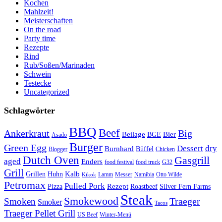
Kochen
Mahlzeit!
Meisterschaften
On the road
Party time
Rezepte
Rind
Rub/Soßen/Marinaden
Schwein
Testecke
Uncategorized
Schlagwörter
BBQ
Beef
Ankerkraut
Big
Bier
Beilage
BGE
Asado
Burger
Green Egg
Dessert
dry
Burnhard
Büffel
Blogger
Chicken
Dutch Oven
Gasgrill
aged
Enders
food festival
food truck
G32
Grill
Kalb
Grillen
Huhn
Lamm
Messer
Namibia
Otto Wilde
Kikok
Petromax
Pulled Pork
Rezept
Pizza
Roastbeef
Silver Fern Farms
Steak
Smokewood
Traeger
Smoken
Smoker
Tacos
Traeger Pellet Grill
US Beef
Winter-Menü