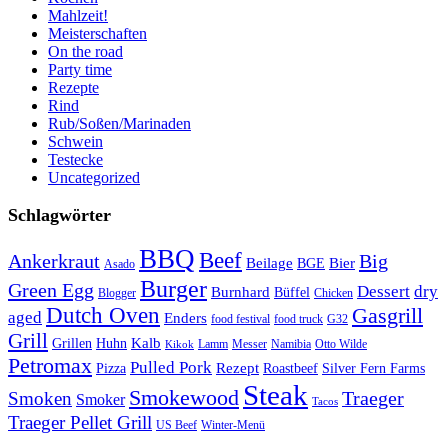
Mahlzeit!
Meisterschaften
On the road
Party time
Rezepte
Rind
Rub/Soßen/Marinaden
Schwein
Testecke
Uncategorized
Schlagwörter
BBQ
Beef
Ankerkraut
Big
Bier
Beilage
BGE
Asado
Burger
Green Egg
Dessert
dry
Burnhard
Büffel
Blogger
Chicken
Dutch Oven
Gasgrill
aged
Enders
food festival
food truck
G32
Grill
Kalb
Grillen
Huhn
Lamm
Messer
Namibia
Otto Wilde
Kikok
Petromax
Pulled Pork
Rezept
Pizza
Roastbeef
Silver Fern Farms
Steak
Smokewood
Traeger
Smoken
Smoker
Tacos
Traeger Pellet Grill
US Beef
Winter-Menü