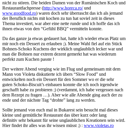
nicht zu stören. Die beiden Damen von der Rumänischen Koch und
Restaurantfachpresse (
http://www.horeca.ro/
und
www.goodfood.ro
) waren doch sehr überrascht das ich als jemand
der Beruflich nichts mit kochen zu tun hat soviel zeit in dieses
Thema investiert, war aber eine nette runde und ich hoffe das ich
ihnen etwas von den “Gefühl BBQ” vermitteln konnte.
Da das ganze ja etwas gedauert hat, hatte ich wieder etwas Platz um
mir noch ein Dessert zu erlauben ;). Meine Wahl fiel auf ein Stück
Bohnen-Schoko Kuchens der wirklich unglaublich lecker war und
man die Bohnen nur extrem dezent gemerkt hat was wiederum
perfekt zum Kuchen passte !
Der weitere Abend verging wie im Flug und gemeinsam mit dem
Mann von Violeta diskutierte ich übers “Slow Food” und
entwickelten noch ein Dessert für den Sommer wo er die sehr
guten Schoko-Biscuit’s einbauen konnte die ich noch irgendwie
geschafft habe zu probieren ;) (verdammt, ich habe vergessen nach
dem Rezept zu fragen …). Aber wie alle Abende ging auch der zu
ende und der nächste Tag “drohte” lang zu werden.
Sollte jemand von euch mal in Bukarest sein besucht mal dieses
kleine und gemütliche Restaurant das über kurz oder lang
definitiv sehr bekannt für seine unglaublichen Kreationen sein wird.
Hier findet ihr alles was ihr wissen müsst ;) :
www.violetas.ro