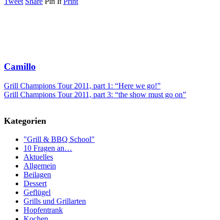
Tweet
Share
Pin It
Print
Camillo
Grill Champions Tour 2011, part 1: “Here we go!”
Grill Champions Tour 2011, part 3: “the show must go on”
Kategorien
"Grill & BBQ School"
10 Fragen an…
Aktuelles
Allgemein
Beilagen
Dessert
Geflügel
Grills und Grillarten
Hopfentrank
Kochen