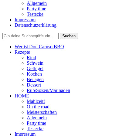
Allgemein
Party time
Testecke
Impressum
Datenschutzerklärung
Wer ist Don Caruso BBQ
Rezepte
Rind
Schwein
Geflügel
Kochen
Beilagen
Dessert
Rub/Soßen/Marinaden
HOME
Mahlzeit!
On the road
Meisterschaften
Allgemein
Party time
Testecke
Impressum