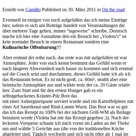
Erstellt von
Camillo
Published on
30. März 2011
in
On the road
Eventuell ist einigen von euch aufgefallen das ich meine Einträge
hier, sofern es sich um Beiträge handelt von Veranstaltungen die
über mehrere Tage gehen, immer “tageweise” schreibe. Dennoch
mache ich hier eine Ausnahme den ein Besuch bei „Violeta’s“ ist
kein normaler Besuch in einem Restaurant sondern eine
Kulinarische Offenbarung
!!!
Aber erstmal der reihe nach, das erste was mir aufgefallen ist war
Atmosphäre. Jeder von euch kennt bestimmt das Gefühl wenn er
nach längerer Abwesenheit nach hause zu kommen und sich erstmal
auf die Couch setzt und durchatmen, dieses Gefühl hatte ich als ich
das Restaurant betrat. Es ist nicht groß, ca. 60m², strahlt aber eine
heimische Atmosphäre aus und wirkte trotz der ca. 20 Gäste relativ
leer. Zum Start und für den ersten Hunger gab es ein
selbstgebackenes Kräuter-Pilz Brot das
mit einer Auberginenpaste serviert wurde und ein Kartoffelpüree mit
einer Art Sauerkraut und Rind-Lamm Wurst. Das Brot war so gut
das ich das Rezept zu 100% bei der nächsten Grill-WM als Beilage
benutzen werde (Violeta hat mir das Rezept gegeben ;)). Nach der
leckeren Vorspeise schaute ich mich vorne im Laden an der Theke
um und wählte 5 Gerichte aus (die von der traditionellen Küche
abgeleitet sind, Täglich wechseln und sich nicht öfter als 1 mal im