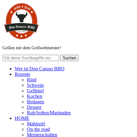
Grillen mit dem Grillweltmeister!
Wer ist Don Caruso BBQ
Rezepte
Rind
Schwein
Geflügel
Kochen
Beilagen
Dessert
Rub/Soßen/Marinaden
HOME
Mahlzeit!
On the road
Meisterschaften