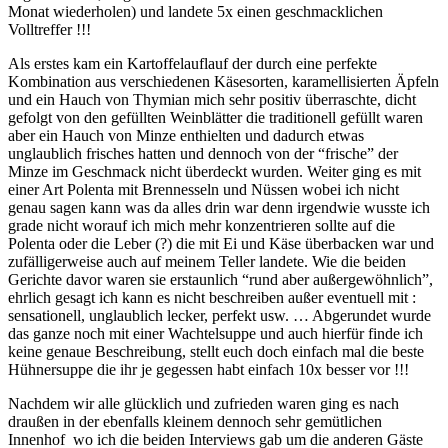
Monat wiederholen) und landete 5x einen geschmacklichen
Volltreffer !!!
Als erstes kam ein Kartoffelauflauf der durch eine perfekte
Kombination aus verschiedenen Käsesorten, karamellisierten Äpfeln
und ein Hauch von Thymian mich sehr positiv überraschte, dicht
gefolgt von den gefüllten Weinblätter die traditionell gefüllt waren
aber ein Hauch von Minze enthielten und dadurch etwas
unglaublich frisches hatten und dennoch von der “frische” der
Minze im Geschmack nicht überdeckt wurden. Weiter ging es mit
einer Art Polenta mit Brennesseln und Nüssen wobei ich nicht
genau sagen kann was da alles drin war denn irgendwie wusste ich
grade nicht worauf ich mich mehr konzentrieren sollte auf die
Polenta oder die Leber (?) die mit Ei und Käse überbacken war und
zufälligerweise auch auf meinem Teller landete. Wie die beiden
Gerichte davor waren sie erstaunlich “rund aber außergewöhnlich”,
ehrlich gesagt ich kann es nicht beschreiben außer eventuell mit :
sensationell, unglaublich lecker, perfekt usw. … Abgerundet wurde
das ganze noch mit einer Wachtelsuppe und auch hierfür finde ich
keine genaue Beschreibung, stellt euch doch einfach mal die beste
Hühnersuppe die ihr je gegessen habt einfach 10x besser vor !!!
Nachdem wir alle glücklich und zufrieden waren ging es nach
draußen in der ebenfalls kleinem dennoch sehr gemütlichen
Innenhof wo ich die beiden Interviews gab um die anderen Gäste