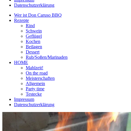
Datenschutzerklärung
Wer ist Don Caruso BBQ
Rezepte
Rind
Schwein
Geflügel
Kochen
Beilagen
Dessert
Rub/Soßen/Marinaden
HOME
Mahlzeit!
On the road
Meisterschaften
Allgemein
Party time
Testecke
Impressum
Datenschutzerklärung