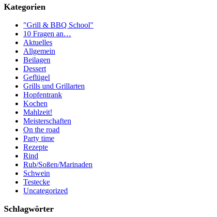
Kategorien
"Grill & BBQ School"
10 Fragen an…
Aktuelles
Allgemein
Beilagen
Dessert
Geflügel
Grills und Grillarten
Hopfentrank
Kochen
Mahlzeit!
Meisterschaften
On the road
Party time
Rezepte
Rind
Rub/Soßen/Marinaden
Schwein
Testecke
Uncategorized
Schlagwörter