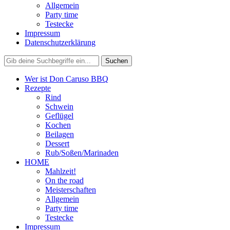
Allgemein
Party time
Testecke
Impressum
Datenschutzerklärung
Wer ist Don Caruso BBQ
Rezepte
Rind
Schwein
Geflügel
Kochen
Beilagen
Dessert
Rub/Soßen/Marinaden
HOME
Mahlzeit!
On the road
Meisterschaften
Allgemein
Party time
Testecke
Impressum