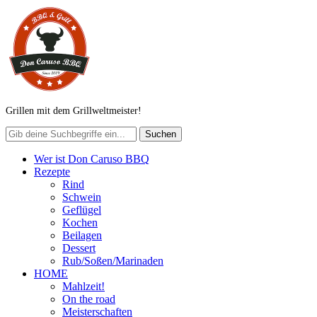
Grillen mit dem Grillweltmeister!
Wer ist Don Caruso BBQ
Rezepte
Rind
Schwein
Geflügel
Kochen
Beilagen
Dessert
Rub/Soßen/Marinaden
HOME
Mahlzeit!
On the road
Meisterschaften