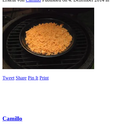
Tweet
Share
Pin It
Print
Camillo