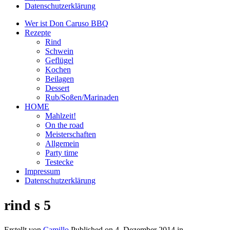
Datenschutzerklärung
Wer ist Don Caruso BBQ
Rezepte
Rind
Schwein
Geflügel
Kochen
Beilagen
Dessert
Rub/Soßen/Marinaden
HOME
Mahlzeit!
On the road
Meisterschaften
Allgemein
Party time
Testecke
Impressum
Datenschutzerklärung
rind s 5
Erstellt von
Camillo
Published on
4. Dezember 2014
in