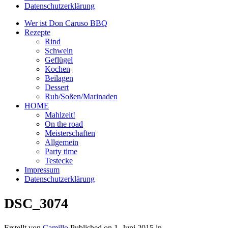
Datenschutzerklärung
Wer ist Don Caruso BBQ
Rezepte
Rind
Schwein
Geflügel
Kochen
Beilagen
Dessert
Rub/Soßen/Marinaden
HOME
Mahlzeit!
On the road
Meisterschaften
Allgemein
Party time
Testecke
Impressum
Datenschutzerklärung
DSC_3074
Erstellt von
Camillo
Published on
1. Juni 2015
in