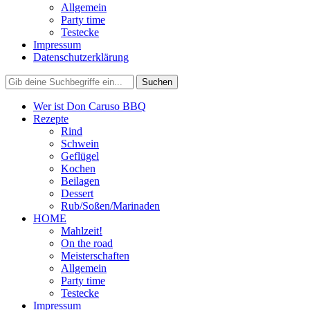
Allgemein
Party time
Testecke
Impressum
Datenschutzerklärung
Wer ist Don Caruso BBQ
Rezepte
Rind
Schwein
Geflügel
Kochen
Beilagen
Dessert
Rub/Soßen/Marinaden
HOME
Mahlzeit!
On the road
Meisterschaften
Allgemein
Party time
Testecke
Impressum