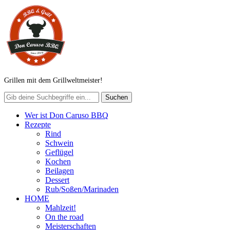
Grillen mit dem Grillweltmeister!
Wer ist Don Caruso BBQ
Rezepte
Rind
Schwein
Geflügel
Kochen
Beilagen
Dessert
Rub/Soßen/Marinaden
HOME
Mahlzeit!
On the road
Meisterschaften