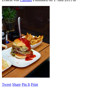
Tweet
Share
Pin It
Print