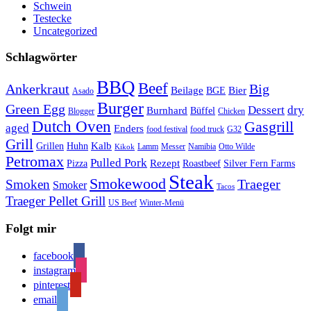
Schwein
Testecke
Uncategorized
Schlagwörter
BBQ
Beef
Ankerkraut
Big
Bier
Beilage
BGE
Asado
Burger
Green Egg
Dessert
dry
Burnhard
Büffel
Blogger
Chicken
Dutch Oven
Gasgrill
aged
Enders
food festival
food truck
G32
Grill
Kalb
Grillen
Huhn
Lamm
Messer
Namibia
Otto Wilde
Kikok
Petromax
Pulled Pork
Rezept
Pizza
Roastbeef
Silver Fern Farms
Steak
Smokewood
Traeger
Smoken
Smoker
Tacos
Traeger Pellet Grill
US Beef
Winter-Menü
Folgt mir
facebook
instagram
pinterest
email