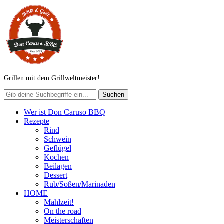
Grillen mit dem Grillweltmeister!
Wer ist Don Caruso BBQ
Rezepte
Rind
Schwein
Geflügel
Kochen
Beilagen
Dessert
Rub/Soßen/Marinaden
HOME
Mahlzeit!
On the road
Meisterschaften