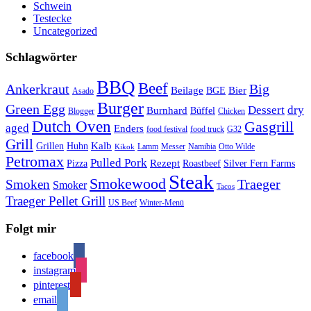
Schwein
Testecke
Uncategorized
Schlagwörter
BBQ
Beef
Ankerkraut
Big
Bier
Beilage
BGE
Asado
Burger
Green Egg
Dessert
dry
Burnhard
Büffel
Blogger
Chicken
Dutch Oven
Gasgrill
aged
Enders
food festival
food truck
G32
Grill
Kalb
Grillen
Huhn
Lamm
Messer
Namibia
Otto Wilde
Kikok
Petromax
Pulled Pork
Rezept
Pizza
Roastbeef
Silver Fern Farms
Steak
Smokewood
Traeger
Smoken
Smoker
Tacos
Traeger Pellet Grill
US Beef
Winter-Menü
Folgt mir
facebook
instagram
pinterest
email