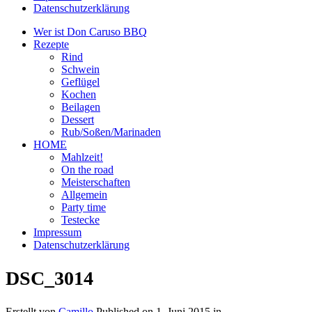
Datenschutzerklärung
Wer ist Don Caruso BBQ
Rezepte
Rind
Schwein
Geflügel
Kochen
Beilagen
Dessert
Rub/Soßen/Marinaden
HOME
Mahlzeit!
On the road
Meisterschaften
Allgemein
Party time
Testecke
Impressum
Datenschutzerklärung
DSC_3014
Erstellt von
Camillo
Published on
1. Juni 2015
in