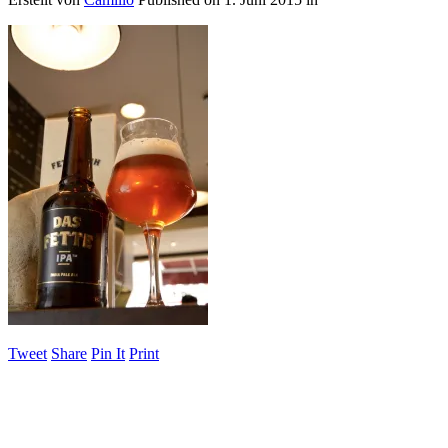
Tweet
Share
Pin It
Print