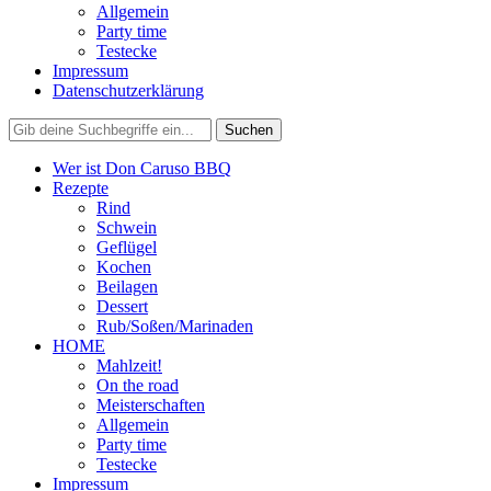
Allgemein
Party time
Testecke
Impressum
Datenschutzerklärung
Wer ist Don Caruso BBQ
Rezepte
Rind
Schwein
Geflügel
Kochen
Beilagen
Dessert
Rub/Soßen/Marinaden
HOME
Mahlzeit!
On the road
Meisterschaften
Allgemein
Party time
Testecke
Impressum