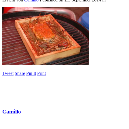
Tweet
Share
Pin It
Print
Camillo