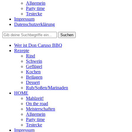
Allgemein
Party time
Testecke
Impressum
Datenschutzerklärung
Wer ist Don Caruso BBQ
Rezepte
Rind
Schwein
Geflügel
Kochen
Beilagen
Dessert
Rub/Soßen/Marinaden
HOME
Mahlzeit!
On the road
Meisterschaften
Allgemein
Party time
Testecke
Impressum