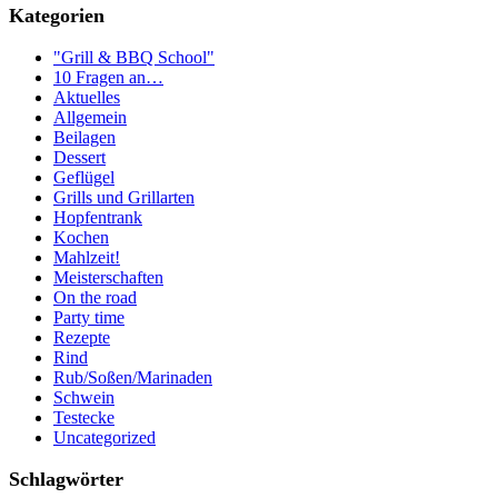
Kategorien
"Grill & BBQ School"
10 Fragen an…
Aktuelles
Allgemein
Beilagen
Dessert
Geflügel
Grills und Grillarten
Hopfentrank
Kochen
Mahlzeit!
Meisterschaften
On the road
Party time
Rezepte
Rind
Rub/Soßen/Marinaden
Schwein
Testecke
Uncategorized
Schlagwörter