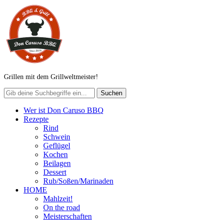
Grillen mit dem Grillweltmeister!
Wer ist Don Caruso BBQ
Rezepte
Rind
Schwein
Geflügel
Kochen
Beilagen
Dessert
Rub/Soßen/Marinaden
HOME
Mahlzeit!
On the road
Meisterschaften