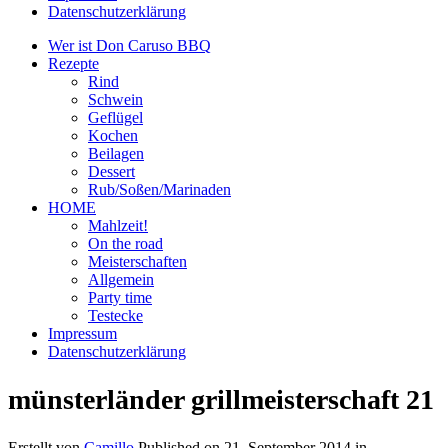
Datenschutzerklärung
Wer ist Don Caruso BBQ
Rezepte
Rind
Schwein
Geflügel
Kochen
Beilagen
Dessert
Rub/Soßen/Marinaden
HOME
Mahlzeit!
On the road
Meisterschaften
Allgemein
Party time
Testecke
Impressum
Datenschutzerklärung
münsterländer grillmeisterschaft 21
Erstellt von
Camillo
Published on
21. September 2014
in