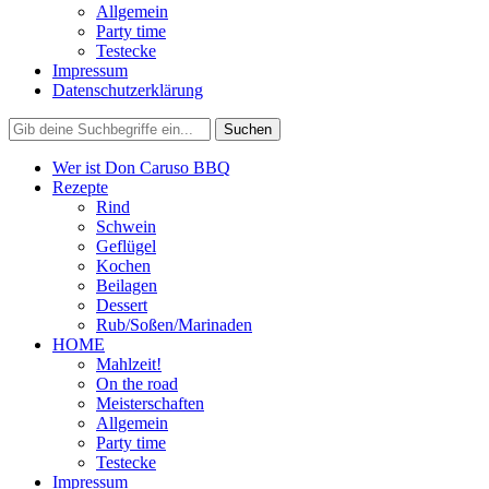
Allgemein
Party time
Testecke
Impressum
Datenschutzerklärung
Wer ist Don Caruso BBQ
Rezepte
Rind
Schwein
Geflügel
Kochen
Beilagen
Dessert
Rub/Soßen/Marinaden
HOME
Mahlzeit!
On the road
Meisterschaften
Allgemein
Party time
Testecke
Impressum