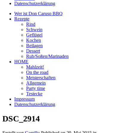
Datenschutzerklärung
Wer ist Don Caruso BBQ
Rezepte
Rind
Schwein
Geflügel
Kochen
Beilagen
Dessert
Rub/Soßen/Marinaden
HOME
Mahlzeit!
On the road
Meisterschaften
Allgemein
Party time
Testecke
Impressum
Datenschutzerklärung
DSC_2914
Erstellt von
Camillo
Published on
29. Mai 2015
in