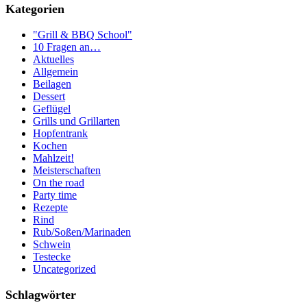
Kategorien
"Grill & BBQ School"
10 Fragen an…
Aktuelles
Allgemein
Beilagen
Dessert
Geflügel
Grills und Grillarten
Hopfentrank
Kochen
Mahlzeit!
Meisterschaften
On the road
Party time
Rezepte
Rind
Rub/Soßen/Marinaden
Schwein
Testecke
Uncategorized
Schlagwörter