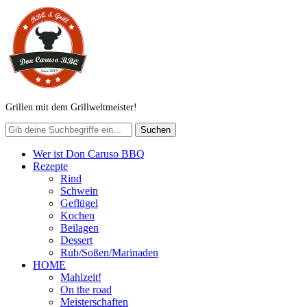
Grillen mit dem Grillweltmeister!
Wer ist Don Caruso BBQ
Rezepte
Rind
Schwein
Geflügel
Kochen
Beilagen
Dessert
Rub/Soßen/Marinaden
HOME
Mahlzeit!
On the road
Meisterschaften