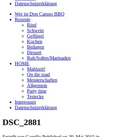
Datenschutzerklärung
Wer ist Don Caruso BBQ
Rezepte
Rind
Schwein
Geflügel
Kochen
Beilagen
Dessert
Rub/Soßen/Marinaden
HOME
Mahlzeit!
On the road
Meisterschaften
Allgemein
Party time
Testecke
Impressum
Datenschutzerklärung
DSC_2881
Erstellt von
Camillo
Published on
29. Mai 2015
in