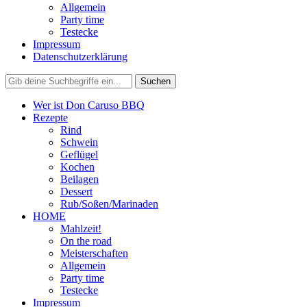
Allgemein
Party time
Testecke
Impressum
Datenschutzerklärung
Wer ist Don Caruso BBQ
Rezepte
Rind
Schwein
Geflügel
Kochen
Beilagen
Dessert
Rub/Soßen/Marinaden
HOME
Mahlzeit!
On the road
Meisterschaften
Allgemein
Party time
Testecke
Impressum