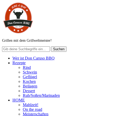
Grillen mit dem Grillweltmeister!
Wer ist Don Caruso BBQ
Rezepte
Rind
Schwein
Geflügel
Kochen
Beilagen
Dessert
Rub/Soßen/Marinaden
HOME
Mahlzeit!
On the road
Meisterschaften