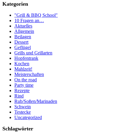
Kategorien
"Grill & BBQ School"
10 Fragen an…
Aktuelles
Allgemein
Beilagen
Dessert
Geflügel
Grills und Grillarten
Hopfentrank
Kochen
Mahlzeit!
Meisterschaften
On the road
Party time
Rezepte
Rind
Rub/Soßen/Marinaden
Schwein
Testecke
Uncategorized
Schlagwörter