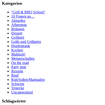
Kategorien
"Grill & BBQ School"
10 Fragen an…
Aktuelles
Allgemein
Beilagen
Dessert
Geflügel
Grills und Grillarten
Hopfentrank
Kochen
Mahlzeit!
Meisterschaften
On the road
Party time
Rezepte
Rind
Rub/Soßen/Marinaden
Schwein
Testecke
Uncategorized
Schlagwörter