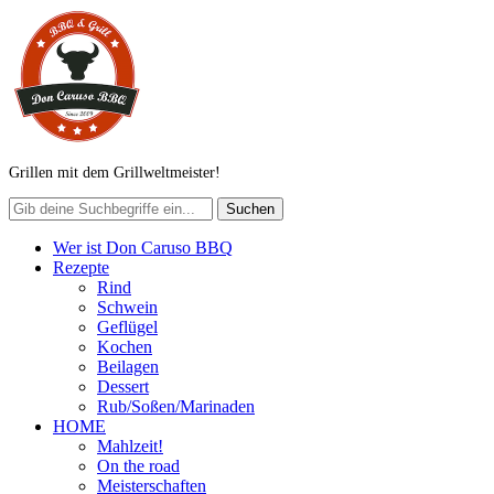
Grillen mit dem Grillweltmeister!
Wer ist Don Caruso BBQ
Rezepte
Rind
Schwein
Geflügel
Kochen
Beilagen
Dessert
Rub/Soßen/Marinaden
HOME
Mahlzeit!
On the road
Meisterschaften