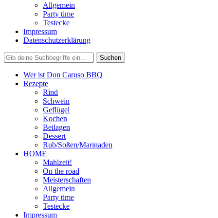
Allgemein
Party time
Testecke
Impressum
Datenschutzerklärung
Wer ist Don Caruso BBQ
Rezepte
Rind
Schwein
Geflügel
Kochen
Beilagen
Dessert
Rub/Soßen/Marinaden
HOME
Mahlzeit!
On the road
Meisterschaften
Allgemein
Party time
Testecke
Impressum