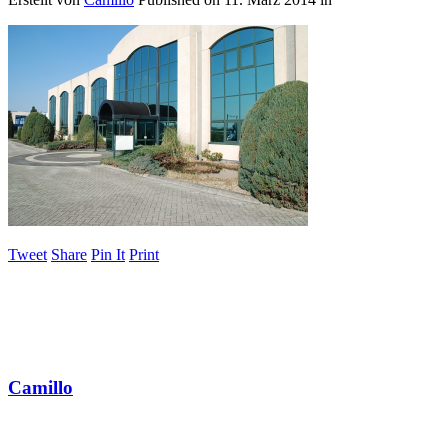
Tweet
Share
Pin It
Print
Camillo