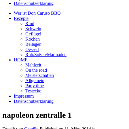
Datenschutzerklärung
Wer ist Don Caruso BBQ
Rezepte
Rind
Schwein
Geflügel
Kochen
Beilagen
Dessert
Rub/Soßen/Marinaden
HOME
Mahlzeit!
On the road
Meisterschaften
Allgemein
Party time
Testecke
Impressum
Datenschutzerklärung
napoleon zentralle 1
Erstellt von
Camillo
Published on
11. März 2014
in