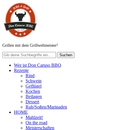
Grillen mit dem Grillweltmeister!
Wer ist Don Caruso BBQ
Rezepte
Rind
Schwein
Geflügel
Kochen
Beilagen
Dessert
Rub/Soßen/Marinaden
HOME
Mahlzeit!
On the road
Meisterschaften