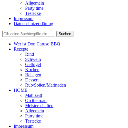
Allgemein
Party time
Testecke
Impressum
Datenschutzerklärung
Wer ist Don Caruso BBQ
Rezepte
Rind
Schwein
Geflügel
Kochen
Beilagen
Dessert
Rub/Soßen/Marinaden
HOME
Mahlzeit!
On the road
Meisterschaften
Allgemein
Party time
Testecke
Impressum