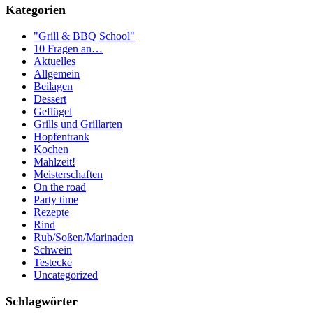
Kategorien
"Grill & BBQ School"
10 Fragen an…
Aktuelles
Allgemein
Beilagen
Dessert
Geflügel
Grills und Grillarten
Hopfentrank
Kochen
Mahlzeit!
Meisterschaften
On the road
Party time
Rezepte
Rind
Rub/Soßen/Marinaden
Schwein
Testecke
Uncategorized
Schlagwörter