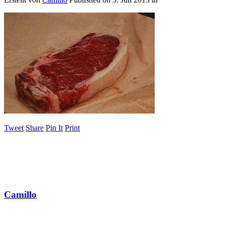
Tweet
Share
Pin It
Print
Camillo