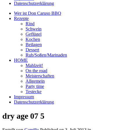
Datenschutzerklärung
Wer ist Don Caruso BBQ
Rezepte
Rind
Schwein
Geflügel
Kochen
Beilagen
Dessert
Rub/Soßen/Marinaden
HOME
Mahlzeit!
On the road
Meisterschaften
Allgemein
Party time
Testecke
Impressum
Datenschutzerklärung
dry age 07 5
Erstellt von
Camillo
Published on
3. Juli 2013
in