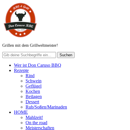
Grillen mit dem Grillweltmeister!
Wer ist Don Caruso BBQ
Rezepte
Rind
Schwein
Geflügel
Kochen
Beilagen
Dessert
Rub/Soßen/Marinaden
HOME
Mahlzeit!
On the road
Meisterschaften