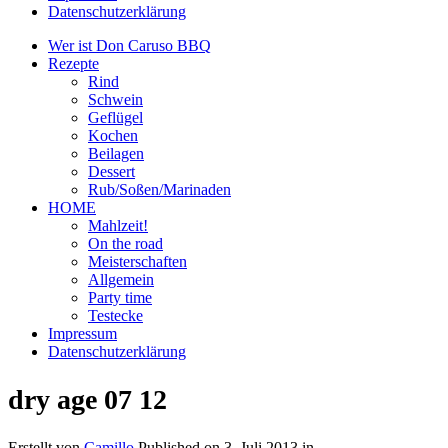
Datenschutzerklärung
Wer ist Don Caruso BBQ
Rezepte
Rind
Schwein
Geflügel
Kochen
Beilagen
Dessert
Rub/Soßen/Marinaden
HOME
Mahlzeit!
On the road
Meisterschaften
Allgemein
Party time
Testecke
Impressum
Datenschutzerklärung
dry age 07 12
Erstellt von
Camillo
Published on
3. Juli 2013
in