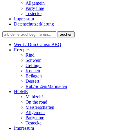
Allgemein
Party time
Testecke
Impressum
Datenschutzerklärung
Wer ist Don Caruso BBQ
Rezepte
Rind
Schwein
Geflügel
Kochen
Beilagen
Dessert
Rub/Soßen/Marinaden
HOME
Mahlzeit!
On the road
Meisterschaften
Allgemein
Party time
Testecke
Impressum