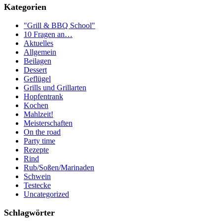
Kategorien
"Grill & BBQ School"
10 Fragen an…
Aktuelles
Allgemein
Beilagen
Dessert
Geflügel
Grills und Grillarten
Hopfentrank
Kochen
Mahlzeit!
Meisterschaften
On the road
Party time
Rezepte
Rind
Rub/Soßen/Marinaden
Schwein
Testecke
Uncategorized
Schlagwörter