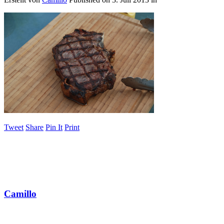
Tweet
Share
Pin It
Print
Camillo