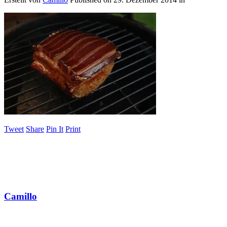
Tweet
Share
Pin It
Print
Camillo