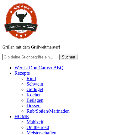
Grillen mit dem Grillweltmeister!
Wer ist Don Caruso BBQ
Rezepte
Rind
Schwein
Geflügel
Kochen
Beilagen
Dessert
Rub/Soßen/Marinaden
HOME
Mahlzeit!
On the road
Meisterschaften