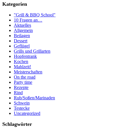
Kategorien
"Grill & BBQ School"
10 Fragen an…
Aktuelles
Allgemein
Beilagen
Dessert
Geflügel
Grills und Grillarten
Hopfentrank
Kochen
Mahlzeit!
Meisterschaften
On the road
Party time
Rezepte
Rind
Rub/Soßen/Marinaden
Schwein
Testecke
Uncategorized
Schlagwörter