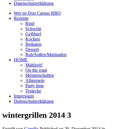
Datenschutzerklärung
Wer ist Don Caruso BBQ
Rezepte
Rind
Schwein
Geflügel
Kochen
Beilagen
Dessert
Rub/Soßen/Marinaden
HOME
Mahlzeit!
On the road
Meisterschaften
Allgemein
Party time
Testecke
Impressum
Datenschutzerklärung
wintergrillen 2014 3
Erstellt von
Camillo
Published on
29. Dezember 2014
in