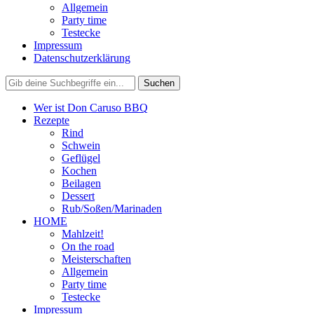
Allgemein
Party time
Testecke
Impressum
Datenschutzerklärung
Wer ist Don Caruso BBQ
Rezepte
Rind
Schwein
Geflügel
Kochen
Beilagen
Dessert
Rub/Soßen/Marinaden
HOME
Mahlzeit!
On the road
Meisterschaften
Allgemein
Party time
Testecke
Impressum