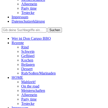
Allgemein
Party time
Testecke
Impressum
Datenschutzerklärung
Wer ist Don Caruso BBQ
Rezepte
Rind
Schwein
Geflügel
Kochen
Beilagen
Dessert
Rub/Soßen/Marinaden
HOME
Mahlzeit!
On the road
Meisterschaften
Allgemein
Party time
Testecke
Impressum