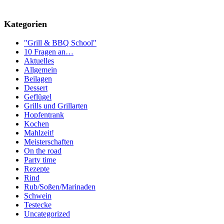
Kategorien
"Grill & BBQ School"
10 Fragen an…
Aktuelles
Allgemein
Beilagen
Dessert
Geflügel
Grills und Grillarten
Hopfentrank
Kochen
Mahlzeit!
Meisterschaften
On the road
Party time
Rezepte
Rind
Rub/Soßen/Marinaden
Schwein
Testecke
Uncategorized