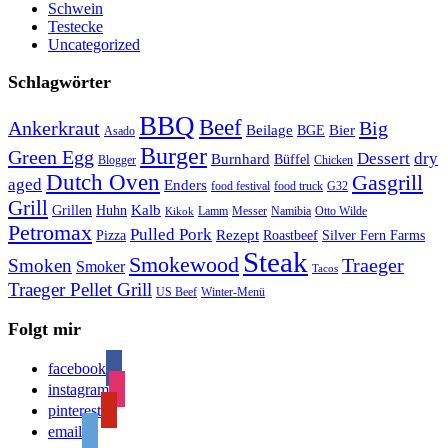
Schwein
Testecke
Uncategorized
Schlagwörter
BBQ
Beef
Ankerkraut
Big
Bier
Beilage
BGE
Asado
Burger
Green Egg
Dessert
dry
Burnhard
Büffel
Blogger
Chicken
Dutch Oven
Gasgrill
aged
Enders
food festival
food truck
G32
Grill
Kalb
Grillen
Huhn
Lamm
Messer
Namibia
Otto Wilde
Kikok
Petromax
Pulled Pork
Rezept
Pizza
Roastbeef
Silver Fern Farms
Steak
Smokewood
Traeger
Smoken
Smoker
Tacos
Traeger Pellet Grill
US Beef
Winter-Menü
Folgt mir
facebook
instagram
pinterest
email