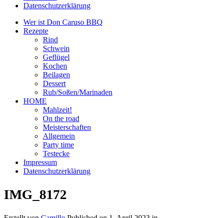
Datenschutzerklärung
Wer ist Don Caruso BBQ
Rezepte
Rind
Schwein
Geflügel
Kochen
Beilagen
Dessert
Rub/Soßen/Marinaden
HOME
Mahlzeit!
On the road
Meisterschaften
Allgemein
Party time
Testecke
Impressum
Datenschutzerklärung
IMG_8172
Erstellt von
Camillo
Published on
1. April 2023
in