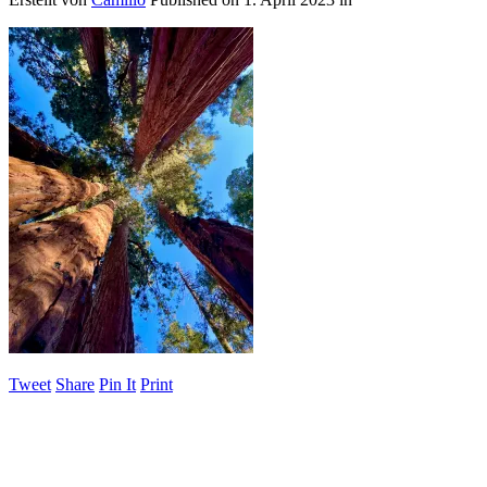
Tweet
Share
Pin It
Print