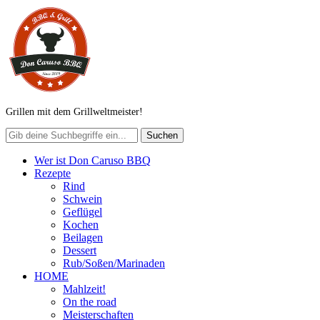
Grillen mit dem Grillweltmeister!
Wer ist Don Caruso BBQ
Rezepte
Rind
Schwein
Geflügel
Kochen
Beilagen
Dessert
Rub/Soßen/Marinaden
HOME
Mahlzeit!
On the road
Meisterschaften