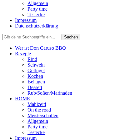
Allgemein
Party time
Testecke
Impressum
Datenschutzerklärung
Wer ist Don Caruso BBQ
Rezepte
Rind
Schwein
Geflügel
Kochen
Beilagen
Dessert
Rub/Soßen/Marinaden
HOME
Mahlzeit!
On the road
Meisterschaften
Allgemein
Party time
Testecke
Impressum