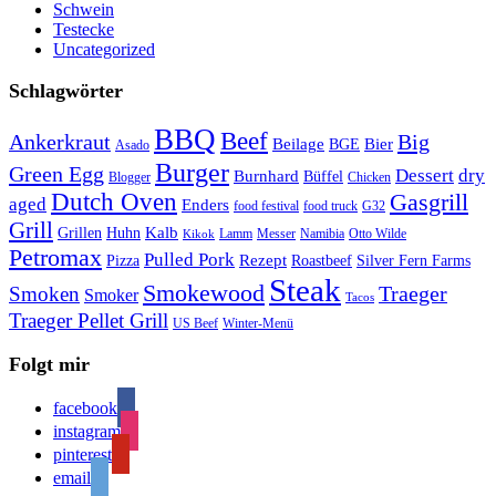
Schwein
Testecke
Uncategorized
Schlagwörter
BBQ
Beef
Ankerkraut
Big
Bier
Beilage
BGE
Asado
Burger
Green Egg
Dessert
dry
Burnhard
Büffel
Blogger
Chicken
Dutch Oven
Gasgrill
aged
Enders
food festival
food truck
G32
Grill
Kalb
Grillen
Huhn
Lamm
Messer
Namibia
Otto Wilde
Kikok
Petromax
Pulled Pork
Rezept
Pizza
Roastbeef
Silver Fern Farms
Steak
Smokewood
Traeger
Smoken
Smoker
Tacos
Traeger Pellet Grill
US Beef
Winter-Menü
Folgt mir
facebook
instagram
pinterest
email