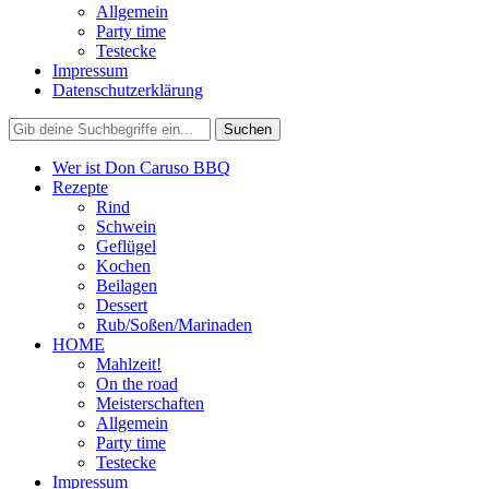
Allgemein
Party time
Testecke
Impressum
Datenschutzerklärung
Wer ist Don Caruso BBQ
Rezepte
Rind
Schwein
Geflügel
Kochen
Beilagen
Dessert
Rub/Soßen/Marinaden
HOME
Mahlzeit!
On the road
Meisterschaften
Allgemein
Party time
Testecke
Impressum