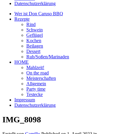
Datenschutzerklärung
Wer ist Don Caruso BBQ
Rezepte
Rind
Schwein
Geflügel
Kochen
Beilagen
Dessert
Rub/Soßen/Marinaden
HOME
Mahlzeit!
On the road
Meisterschaften
Allgemein
Party time
Testecke
Impressum
Datenschutzerklärung
IMG_8098
Erstellt von
Camillo
Published on
1. April 2023
in