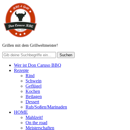
Grillen mit dem Grillweltmeister!
Wer ist Don Caruso BBQ
Rezepte
Rind
Schwein
Geflügel
Kochen
Beilagen
Dessert
Rub/Soßen/Marinaden
HOME
Mahlzeit!
On the road
Meisterschaften