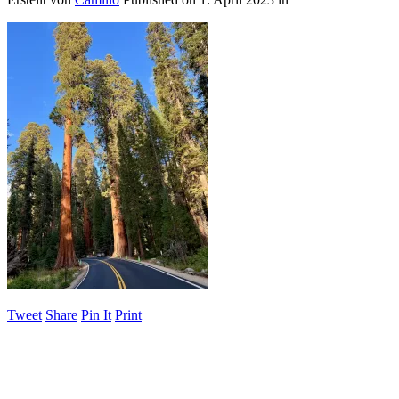
Tweet
Share
Pin It
Print