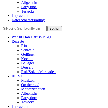
Allgemein
Party time
Testecke
Impressum
Datenschutzerklärung
Wer ist Don Caruso BBQ
Rezepte
Rind
Schwein
Geflügel
Kochen
Beilagen
Dessert
Rub/Soßen/Marinaden
HOME
Mahlzeit!
On the road
Meisterschaften
Allgemein
Party time
Testecke
Impressum