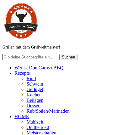
Grillen mit dem Grillweltmeister!
Wer ist Don Caruso BBQ
Rezepte
Rind
Schwein
Geflügel
Kochen
Beilagen
Dessert
Rub/Soßen/Marinaden
HOME
Mahlzeit!
On the road
Meisterschaften