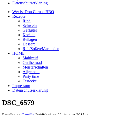
Datenschutzerklärung
Wer ist Don Caruso BBQ
Rezepte
Rind
Schwein
Geflügel
Kochen
Beilagen
Dessert
Rub/Soßen/Marinaden
HOME
Mahlzeit!
On the road
Meisterschaften
Allgemein
Party time
Testecke
Impressum
Datenschutzerklärung
DSC_6579
Erstellt von
Camillo
Published on
23. August 2015
in