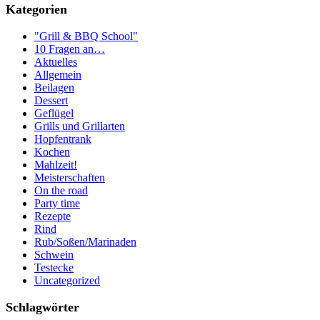
Kategorien
"Grill & BBQ School"
10 Fragen an…
Aktuelles
Allgemein
Beilagen
Dessert
Geflügel
Grills und Grillarten
Hopfentrank
Kochen
Mahlzeit!
Meisterschaften
On the road
Party time
Rezepte
Rind
Rub/Soßen/Marinaden
Schwein
Testecke
Uncategorized
Schlagwörter