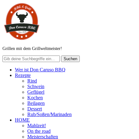
Grillen mit dem Grillweltmeister!
Wer ist Don Caruso BBQ
Rezepte
Rind
Schwein
Geflügel
Kochen
Beilagen
Dessert
Rub/Soßen/Marinaden
HOME
Mahlzeit!
On the road
Meisterschaften