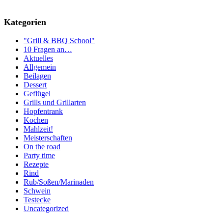
Kategorien
"Grill & BBQ School"
10 Fragen an…
Aktuelles
Allgemein
Beilagen
Dessert
Geflügel
Grills und Grillarten
Hopfentrank
Kochen
Mahlzeit!
Meisterschaften
On the road
Party time
Rezepte
Rind
Rub/Soßen/Marinaden
Schwein
Testecke
Uncategorized