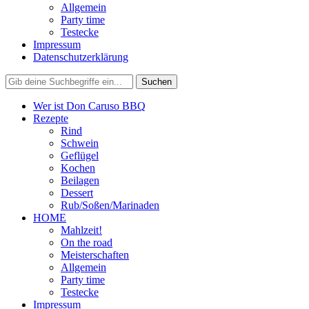
Allgemein
Party time
Testecke
Impressum
Datenschutzerklärung
Wer ist Don Caruso BBQ
Rezepte
Rind
Schwein
Geflügel
Kochen
Beilagen
Dessert
Rub/Soßen/Marinaden
HOME
Mahlzeit!
On the road
Meisterschaften
Allgemein
Party time
Testecke
Impressum