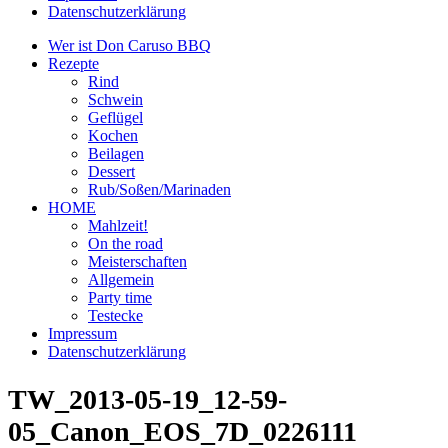
Datenschutzerklärung
Wer ist Don Caruso BBQ
Rezepte
Rind
Schwein
Geflügel
Kochen
Beilagen
Dessert
Rub/Soßen/Marinaden
HOME
Mahlzeit!
On the road
Meisterschaften
Allgemein
Party time
Testecke
Impressum
Datenschutzerklärung
TW_2013-05-19_12-59-
05_Canon_EOS_7D_0226111