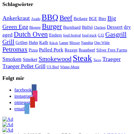
Schlagwörter
BBQ
Beef
Ankerkraut
Big
Bier
Beilage
BGE
Asado
Burger
Green Egg
Dessert
dry
Burnhard
Büffel
Blogger
Chicken
Dutch Oven
Gasgrill
aged
Enders
food festival
food truck
G32
Grill
Kalb
Grillen
Huhn
Lamm
Messer
Namibia
Otto Wilde
Kikok
Petromax
Pulled Pork
Rezept
Pizza
Roastbeef
Silver Fern Farms
Steak
Smokewood
Traeger
Smoken
Smoker
Tacos
Traeger Pellet Grill
US Beef
Winter-Menü
Folgt mir
facebook
instagram
pinterest
email