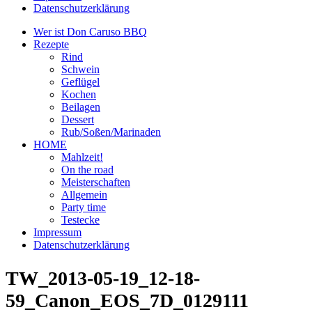
Datenschutzerklärung
Wer ist Don Caruso BBQ
Rezepte
Rind
Schwein
Geflügel
Kochen
Beilagen
Dessert
Rub/Soßen/Marinaden
HOME
Mahlzeit!
On the road
Meisterschaften
Allgemein
Party time
Testecke
Impressum
Datenschutzerklärung
TW_2013-05-19_12-18-
59_Canon_EOS_7D_0129111