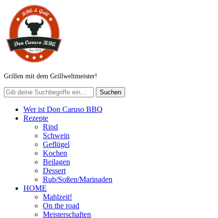
Grillen mit dem Grillweltmeister!
Wer ist Don Caruso BBQ
Rezepte
Rind
Schwein
Geflügel
Kochen
Beilagen
Dessert
Rub/Soßen/Marinaden
HOME
Mahlzeit!
On the road
Meisterschaften