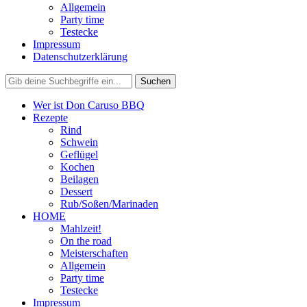
Allgemein
Party time
Testecke
Impressum
Datenschutzerklärung
Wer ist Don Caruso BBQ
Rezepte
Rind
Schwein
Geflügel
Kochen
Beilagen
Dessert
Rub/Soßen/Marinaden
HOME
Mahlzeit!
On the road
Meisterschaften
Allgemein
Party time
Testecke
Impressum