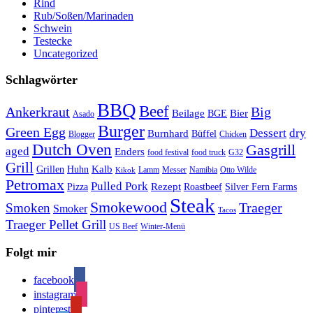
Rind
Rub/Soßen/Marinaden
Schwein
Testecke
Uncategorized
Schlagwörter
BBQ
Beef
Ankerkraut
Big
Bier
Beilage
BGE
Asado
Burger
Green Egg
Dessert
dry
Burnhard
Büffel
Blogger
Chicken
Dutch Oven
Gasgrill
aged
Enders
food festival
food truck
G32
Grill
Kalb
Grillen
Huhn
Lamm
Messer
Namibia
Otto Wilde
Kikok
Petromax
Pulled Pork
Rezept
Pizza
Roastbeef
Silver Fern Farms
Steak
Smokewood
Traeger
Smoken
Smoker
Tacos
Traeger Pellet Grill
US Beef
Winter-Menü
Folgt mir
facebook
instagram
pinterest