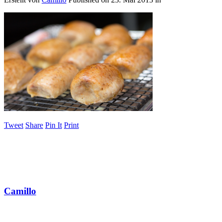
Tweet
Share
Pin It
Print
Camillo