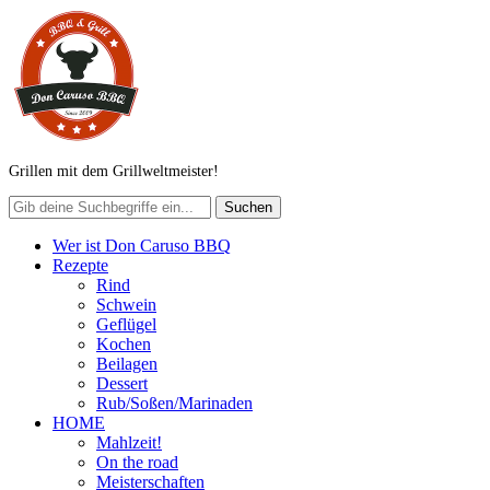
Grillen mit dem Grillweltmeister!
Wer ist Don Caruso BBQ
Rezepte
Rind
Schwein
Geflügel
Kochen
Beilagen
Dessert
Rub/Soßen/Marinaden
HOME
Mahlzeit!
On the road
Meisterschaften