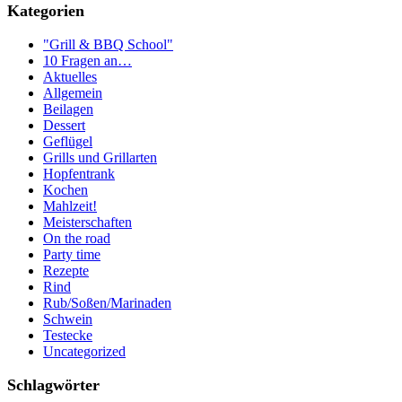
Kategorien
"Grill & BBQ School"
10 Fragen an…
Aktuelles
Allgemein
Beilagen
Dessert
Geflügel
Grills und Grillarten
Hopfentrank
Kochen
Mahlzeit!
Meisterschaften
On the road
Party time
Rezepte
Rind
Rub/Soßen/Marinaden
Schwein
Testecke
Uncategorized
Schlagwörter