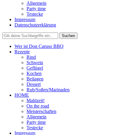
Allgemein
Party time
Testecke
Impressum
Datenschutzerklärung
Wer ist Don Caruso BBQ
Rezepte
Rind
Schwein
Geflügel
Kochen
Beilagen
Dessert
Rub/Soßen/Marinaden
HOME
Mahlzeit!
On the road
Meisterschaften
Allgemein
Party time
Testecke
Impressum