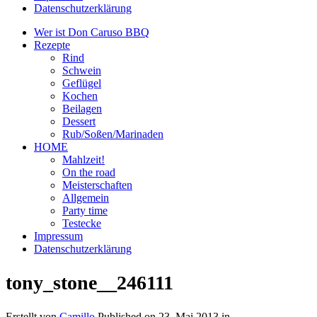
Datenschutzerklärung
Wer ist Don Caruso BBQ
Rezepte
Rind
Schwein
Geflügel
Kochen
Beilagen
Dessert
Rub/Soßen/Marinaden
HOME
Mahlzeit!
On the road
Meisterschaften
Allgemein
Party time
Testecke
Impressum
Datenschutzerklärung
tony_stone__246111
Erstellt von
Camillo
Published on
23. Mai 2013
in