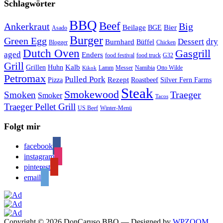
Schlagwörter
BBQ
Beef
Ankerkraut
Big
Bier
Beilage
BGE
Asado
Burger
Green Egg
Dessert
dry
Burnhard
Büffel
Blogger
Chicken
Dutch Oven
Gasgrill
aged
Enders
food festival
food truck
G32
Grill
Kalb
Grillen
Huhn
Lamm
Messer
Namibia
Otto Wilde
Kikok
Petromax
Pulled Pork
Rezept
Pizza
Roastbeef
Silver Fern Farms
Steak
Smokewood
Traeger
Smoken
Smoker
Tacos
Traeger Pellet Grill
US Beef
Winter-Menü
Folgt mir
facebook
instagram
pinterest
email
Copyright © 2026 DonCaruso BBQ
— Designed by
WPZOOM