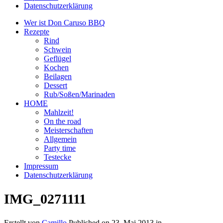
Datenschutzerklärung
Wer ist Don Caruso BBQ
Rezepte
Rind
Schwein
Geflügel
Kochen
Beilagen
Dessert
Rub/Soßen/Marinaden
HOME
Mahlzeit!
On the road
Meisterschaften
Allgemein
Party time
Testecke
Impressum
Datenschutzerklärung
IMG_0271111
Erstellt von
Camillo
Published on
23. Mai 2013
in