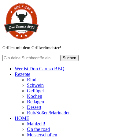
Grillen mit dem Grillweltmeister!
Wer ist Don Caruso BBQ
Rezepte
Rind
Schwein
Geflügel
Kochen
Beilagen
Dessert
Rub/Soßen/Marinaden
HOME
Mahlzeit!
On the road
Meisterschaften