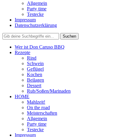
Allgemein
Party time
Testecke
Impressum
Datenschutzerklärung
Wer ist Don Caruso BBQ
Rezepte
Rind
Schwein
Geflügel
Kochen
Beilagen
Dessert
Rub/Soßen/Marinaden
HOME
Mahlzeit!
On the road
Meisterschaften
Allgemein
Party time
Testecke
Impressum