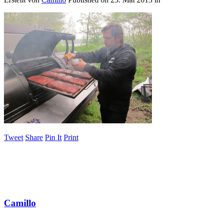
Tweet
Share
Pin It
Print
Camillo