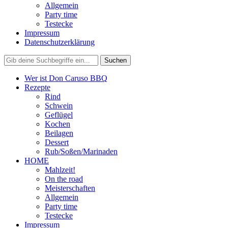
Allgemein
Party time
Testecke
Impressum
Datenschutzerklärung
Wer ist Don Caruso BBQ
Rezepte
Rind
Schwein
Geflügel
Kochen
Beilagen
Dessert
Rub/Soßen/Marinaden
HOME
Mahlzeit!
On the road
Meisterschaften
Allgemein
Party time
Testecke
Impressum