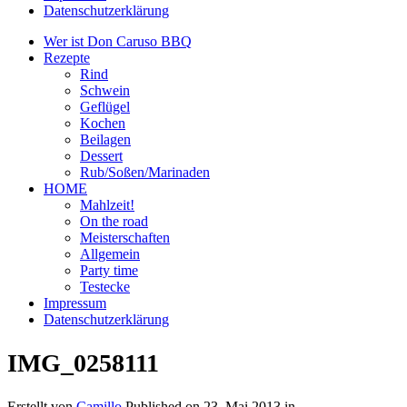
Datenschutzerklärung
Wer ist Don Caruso BBQ
Rezepte
Rind
Schwein
Geflügel
Kochen
Beilagen
Dessert
Rub/Soßen/Marinaden
HOME
Mahlzeit!
On the road
Meisterschaften
Allgemein
Party time
Testecke
Impressum
Datenschutzerklärung
IMG_0258111
Erstellt von
Camillo
Published on
23. Mai 2013
in