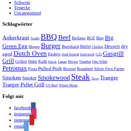
Schwein
Testecke
Uncategorized
Schlagwörter
BBQ
Beef
Ankerkraut
Big
Bier
Beilage
BGE
Asado
Burger
Green Egg
Dessert
dry
Burnhard
Büffel
Blogger
Chicken
Dutch Oven
Gasgrill
aged
Enders
food festival
food truck
G32
Grill
Kalb
Grillen
Huhn
Lamm
Messer
Namibia
Otto Wilde
Kikok
Petromax
Pulled Pork
Rezept
Pizza
Roastbeef
Silver Fern Farms
Steak
Smokewood
Traeger
Smoken
Smoker
Tacos
Traeger Pellet Grill
US Beef
Winter-Menü
Folgt mir
facebook
instagram
pinterest
email