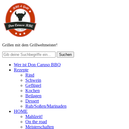
Grillen mit dem Grillweltmeister!
Wer ist Don Caruso BBQ
Rezepte
Rind
Schwein
Geflügel
Kochen
Beilagen
Dessert
Rub/Soßen/Marinaden
HOME
Mahlzeit!
On the road
Meisterschaften