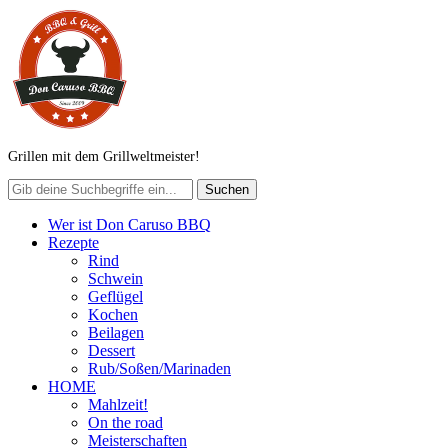
Grillen mit dem Grillweltmeister!
Wer ist Don Caruso BBQ
Rezepte
Rind
Schwein
Geflügel
Kochen
Beilagen
Dessert
Rub/Soßen/Marinaden
HOME
Mahlzeit!
On the road
Meisterschaften