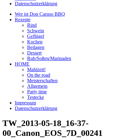
Datenschutzerklärung
Wer ist Don Caruso BBQ
Rezepte
Rind
Schwein
Geflügel
Kochen
Beilagen
Dessert
Rub/Soßen/Marinaden
HOME
Mahlzeit!
On the road
Meisterschaften
Allgemein
Party time
Testecke
Impressum
Datenschutzerklärung
TW_2013-05-18_16-37-
00_Canon_EOS_7D_00241