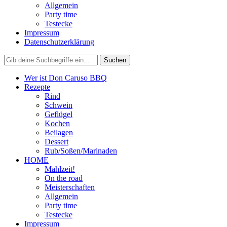
Allgemein
Party time
Testecke
Impressum
Datenschutzerklärung
Wer ist Don Caruso BBQ
Rezepte
Rind
Schwein
Geflügel
Kochen
Beilagen
Dessert
Rub/Soßen/Marinaden
HOME
Mahlzeit!
On the road
Meisterschaften
Allgemein
Party time
Testecke
Impressum