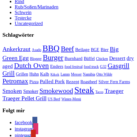
Rind
Rub/Soßen/Marinaden
Schwein
Testecke
Uncategorized
Schlagwörter
BBQ
Beef
Ankerkraut
Big
Bier
Beilage
BGE
Asado
Burger
Green Egg
Dessert
dry
Burnhard
Büffel
Blogger
Chicken
Dutch Oven
Gasgrill
aged
Enders
food festival
food truck
G32
Grill
Kalb
Grillen
Huhn
Lamm
Messer
Namibia
Otto Wilde
Kikok
Petromax
Pulled Pork
Rezept
Pizza
Roastbeef
Silver Fern Farms
Steak
Smokewood
Traeger
Smoken
Smoker
Tacos
Traeger Pellet Grill
US Beef
Winter-Menü
Folgt mir
facebook
instagram
pinterest