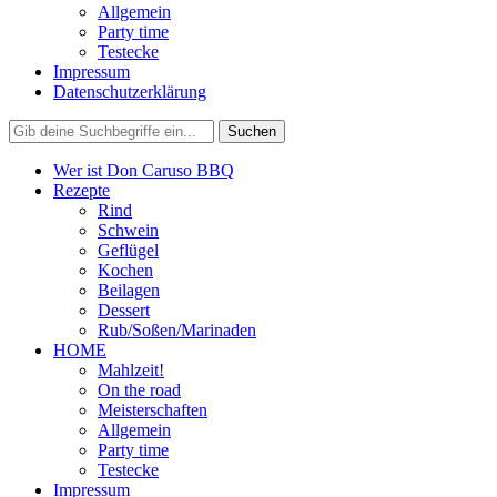
Allgemein
Party time
Testecke
Impressum
Datenschutzerklärung
Wer ist Don Caruso BBQ
Rezepte
Rind
Schwein
Geflügel
Kochen
Beilagen
Dessert
Rub/Soßen/Marinaden
HOME
Mahlzeit!
On the road
Meisterschaften
Allgemein
Party time
Testecke
Impressum