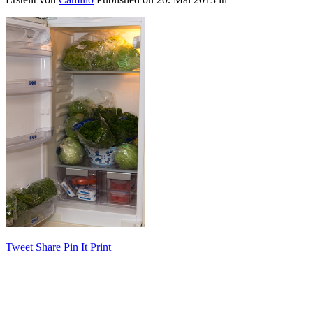
Tweet
Share
Pin It
Print