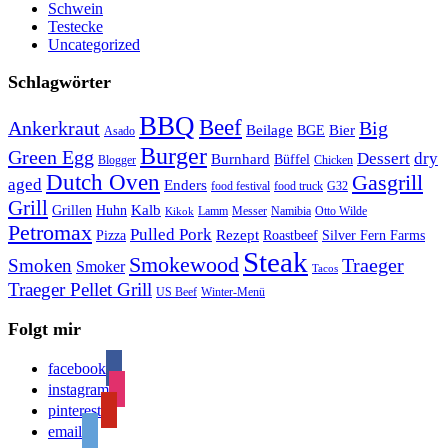
Schwein
Testecke
Uncategorized
Schlagwörter
BBQ
Beef
Ankerkraut
Big
Bier
Beilage
BGE
Asado
Burger
Green Egg
Dessert
dry
Burnhard
Büffel
Blogger
Chicken
Dutch Oven
Gasgrill
aged
Enders
food festival
food truck
G32
Grill
Kalb
Grillen
Huhn
Lamm
Messer
Namibia
Otto Wilde
Kikok
Petromax
Pulled Pork
Rezept
Pizza
Roastbeef
Silver Fern Farms
Steak
Smokewood
Traeger
Smoken
Smoker
Tacos
Traeger Pellet Grill
US Beef
Winter-Menü
Folgt mir
facebook
instagram
pinterest
email