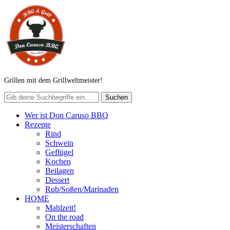
Grillen mit dem Grillweltmeister!
Wer ist Don Caruso BBQ
Rezepte
Rind
Schwein
Geflügel
Kochen
Beilagen
Dessert
Rub/Soßen/Marinaden
HOME
Mahlzeit!
On the road
Meisterschaften