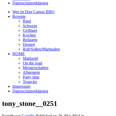
Datenschutzerklärung
Wer ist Don Caruso BBQ
Rezepte
Rind
Schwein
Geflügel
Kochen
Beilagen
Dessert
Rub/Soßen/Marinaden
HOME
Mahlzeit!
On the road
Meisterschaften
Allgemein
Party time
Testecke
Impressum
Datenschutzerklärung
tony_stone__0251
Erstellt von
Camillo
Published on
20. Mai 2013
in