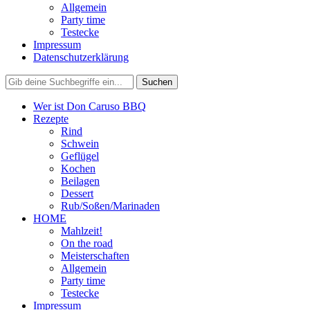
Allgemein
Party time
Testecke
Impressum
Datenschutzerklärung
Wer ist Don Caruso BBQ
Rezepte
Rind
Schwein
Geflügel
Kochen
Beilagen
Dessert
Rub/Soßen/Marinaden
HOME
Mahlzeit!
On the road
Meisterschaften
Allgemein
Party time
Testecke
Impressum