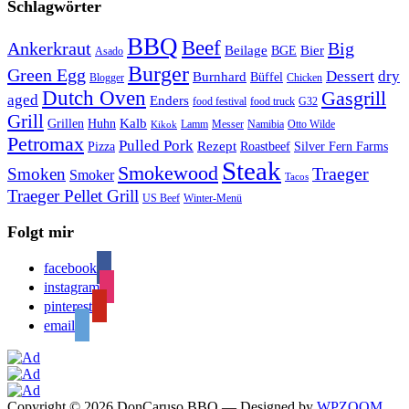
Schlagwörter
BBQ
Beef
Ankerkraut
Big
Bier
Beilage
BGE
Asado
Burger
Green Egg
Dessert
dry
Burnhard
Büffel
Blogger
Chicken
Dutch Oven
Gasgrill
aged
Enders
food festival
food truck
G32
Grill
Kalb
Grillen
Huhn
Lamm
Messer
Namibia
Otto Wilde
Kikok
Petromax
Pulled Pork
Rezept
Pizza
Roastbeef
Silver Fern Farms
Steak
Smokewood
Traeger
Smoken
Smoker
Tacos
Traeger Pellet Grill
US Beef
Winter-Menü
Folgt mir
facebook
instagram
pinterest
email
Copyright © 2026 DonCaruso BBQ
— Designed by
WPZOOM