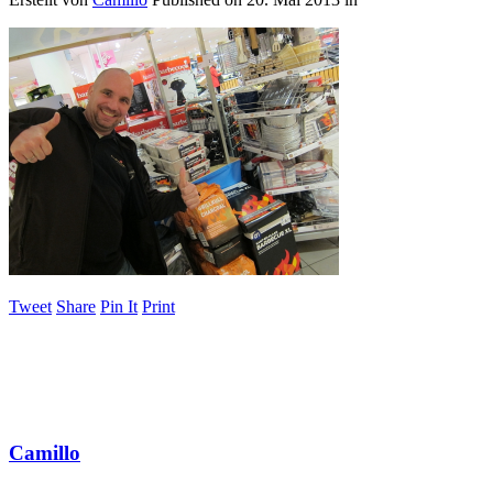
Tweet
Share
Pin It
Print
Camillo