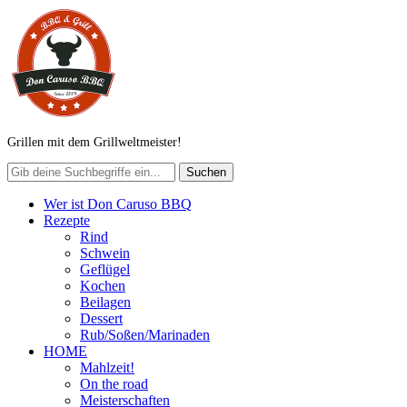
Grillen mit dem Grillweltmeister!
Wer ist Don Caruso BBQ
Rezepte
Rind
Schwein
Geflügel
Kochen
Beilagen
Dessert
Rub/Soßen/Marinaden
HOME
Mahlzeit!
On the road
Meisterschaften