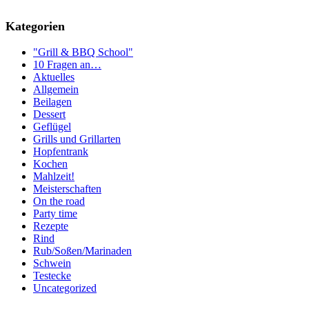
Kategorien
"Grill & BBQ School"
10 Fragen an…
Aktuelles
Allgemein
Beilagen
Dessert
Geflügel
Grills und Grillarten
Hopfentrank
Kochen
Mahlzeit!
Meisterschaften
On the road
Party time
Rezepte
Rind
Rub/Soßen/Marinaden
Schwein
Testecke
Uncategorized