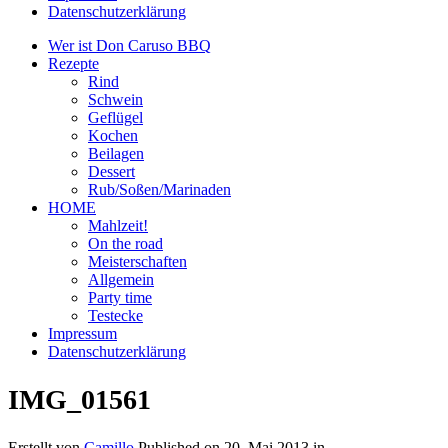
Datenschutzerklärung
Wer ist Don Caruso BBQ
Rezepte
Rind
Schwein
Geflügel
Kochen
Beilagen
Dessert
Rub/Soßen/Marinaden
HOME
Mahlzeit!
On the road
Meisterschaften
Allgemein
Party time
Testecke
Impressum
Datenschutzerklärung
IMG_01561
Erstellt von
Camillo
Published on
20. Mai 2013
in