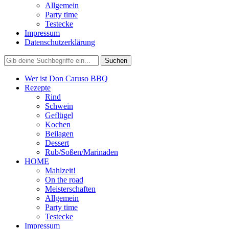
Allgemein
Party time
Testecke
Impressum
Datenschutzerklärung
Wer ist Don Caruso BBQ
Rezepte
Rind
Schwein
Geflügel
Kochen
Beilagen
Dessert
Rub/Soßen/Marinaden
HOME
Mahlzeit!
On the road
Meisterschaften
Allgemein
Party time
Testecke
Impressum