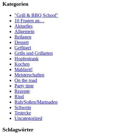
Kategorien
"Grill & BBQ School"
10 Fragen an…
Aktuelles
Allgemein
Beilagen
Dessert
Geflügel
Grills und Grillarten
Hopfentrank
Kochen
Mahlzeit!
Meisterschaften
On the road
Party time
Rezepte
Rind
Rub/Soßen/Marinaden
Schwein
Testecke
Uncategorized
Schlagwörter