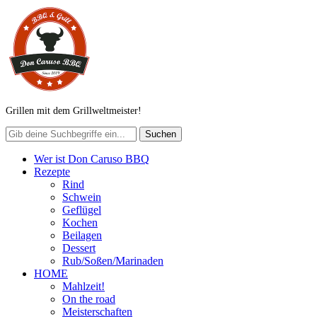
Grillen mit dem Grillweltmeister!
Wer ist Don Caruso BBQ
Rezepte
Rind
Schwein
Geflügel
Kochen
Beilagen
Dessert
Rub/Soßen/Marinaden
HOME
Mahlzeit!
On the road
Meisterschaften