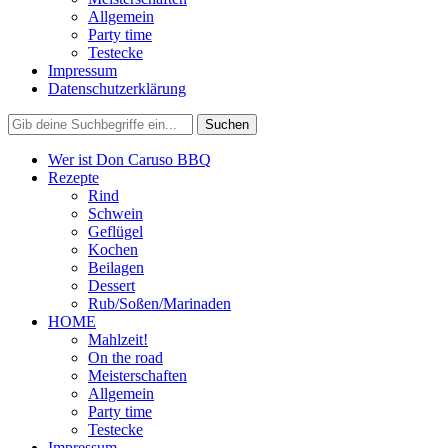
Allgemein
Party time
Testecke
Impressum
Datenschutzerklärung
Wer ist Don Caruso BBQ
Rezepte
Rind
Schwein
Geflügel
Kochen
Beilagen
Dessert
Rub/Soßen/Marinaden
HOME
Mahlzeit!
On the road
Meisterschaften
Allgemein
Party time
Testecke
Impressum