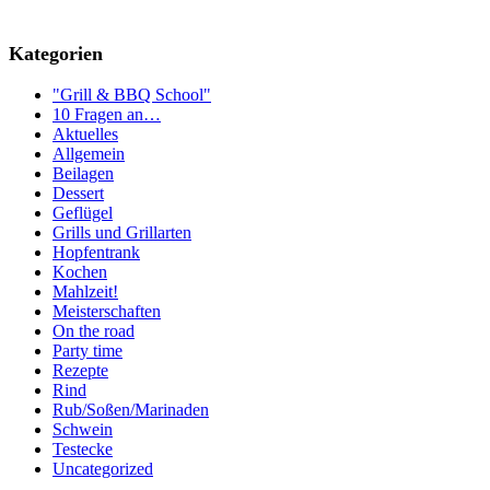
Kategorien
"Grill & BBQ School"
10 Fragen an…
Aktuelles
Allgemein
Beilagen
Dessert
Geflügel
Grills und Grillarten
Hopfentrank
Kochen
Mahlzeit!
Meisterschaften
On the road
Party time
Rezepte
Rind
Rub/Soßen/Marinaden
Schwein
Testecke
Uncategorized