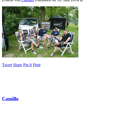
Tweet
Share
Pin It
Print
Camillo