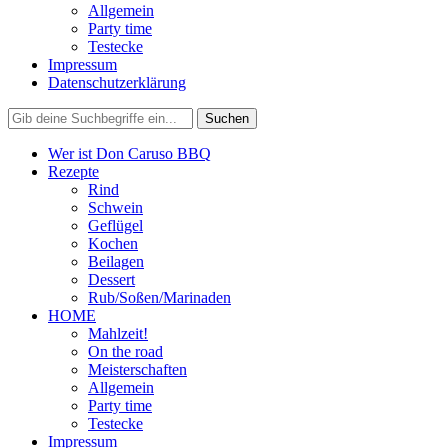
Allgemein
Party time
Testecke
Impressum
Datenschutzerklärung
Wer ist Don Caruso BBQ
Rezepte
Rind
Schwein
Geflügel
Kochen
Beilagen
Dessert
Rub/Soßen/Marinaden
HOME
Mahlzeit!
On the road
Meisterschaften
Allgemein
Party time
Testecke
Impressum