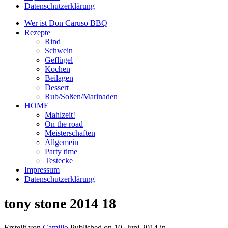
Datenschutzerklärung
Wer ist Don Caruso BBQ
Rezepte
Rind
Schwein
Geflügel
Kochen
Beilagen
Dessert
Rub/Soßen/Marinaden
HOME
Mahlzeit!
On the road
Meisterschaften
Allgemein
Party time
Testecke
Impressum
Datenschutzerklärung
tony stone 2014 18
Erstellt von
Camillo
Published on
10. Juni 2014
in