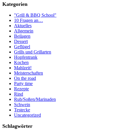
Kategorien
"Grill & BBQ School"
10 Fragen an…
Aktuelles
Allgemein
Beilagen
Dessert
Geflügel
Grills und Grillarten
Hopfentrank
Kochen
Mahlzeit!
Meisterschaften
On the road
Party time
Rezepte
Rind
Rub/Soßen/Marinaden
Schwein
Testecke
Uncategorized
Schlagwörter