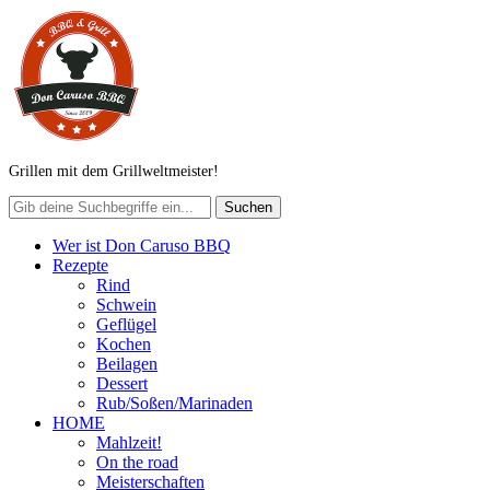
Grillen mit dem Grillweltmeister!
Wer ist Don Caruso BBQ
Rezepte
Rind
Schwein
Geflügel
Kochen
Beilagen
Dessert
Rub/Soßen/Marinaden
HOME
Mahlzeit!
On the road
Meisterschaften