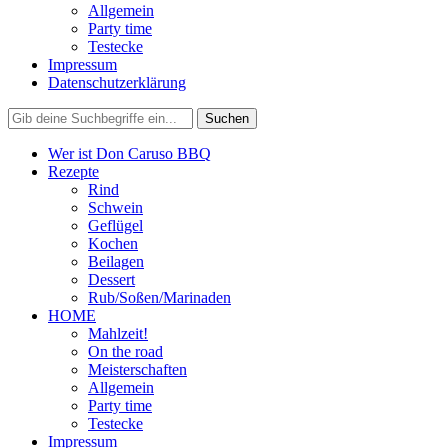
Allgemein
Party time
Testecke
Impressum
Datenschutzerklärung
Wer ist Don Caruso BBQ
Rezepte
Rind
Schwein
Geflügel
Kochen
Beilagen
Dessert
Rub/Soßen/Marinaden
HOME
Mahlzeit!
On the road
Meisterschaften
Allgemein
Party time
Testecke
Impressum