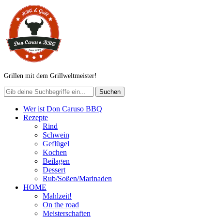
Grillen mit dem Grillweltmeister!
Wer ist Don Caruso BBQ
Rezepte
Rind
Schwein
Geflügel
Kochen
Beilagen
Dessert
Rub/Soßen/Marinaden
HOME
Mahlzeit!
On the road
Meisterschaften