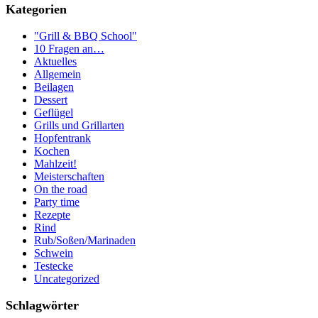
Kategorien
"Grill & BBQ School"
10 Fragen an…
Aktuelles
Allgemein
Beilagen
Dessert
Geflügel
Grills und Grillarten
Hopfentrank
Kochen
Mahlzeit!
Meisterschaften
On the road
Party time
Rezepte
Rind
Rub/Soßen/Marinaden
Schwein
Testecke
Uncategorized
Schlagwörter