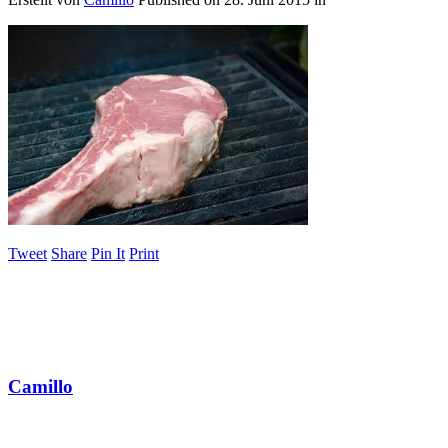
Tweet
Share
Pin It
Print
Camillo