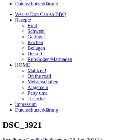
Datenschutzerklärung
Wer ist Don Caruso BBQ
Rezepte
Rind
Schwein
Geflügel
Kochen
Beilagen
Dessert
Rub/Soßen/Marinaden
HOME
Mahlzeit!
On the road
Meisterschaften
Allgemein
Party time
Testecke
Impressum
Datenschutzerklärung
DSC_3921
Erstellt von
Camillo
Published on
28. Juni 2015
in