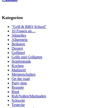
Kategorien
"Grill & BBQ School"
10 Fragen an…
Aktuelles
Allgemein
Beilagen
Dessert
Geflügel
Grills und Grillarten
Hopfentrank
Kochen
Mahlzeit!
Meisterschaften
On the road
Party time
Rezepte
Rind
Rub/Soßen/Marinaden
Schwein
Testecke