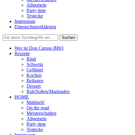
Allgemein
Party time
Testecke
Impressum
Datenschutzerklärung
Wer ist Don Caruso BBQ
Rezepte
Rind
Schwein
Geflügel
Kochen
Beilagen
Dessert
Rub/Soßen/Marinaden
HOME
Mahlzeit!
On the road
Meisterschaften
Allgemein
Party time
Testecke
Impressum