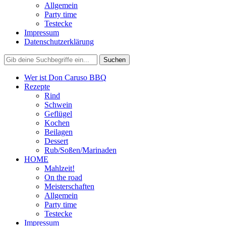
Allgemein
Party time
Testecke
Impressum
Datenschutzerklärung
Wer ist Don Caruso BBQ
Rezepte
Rind
Schwein
Geflügel
Kochen
Beilagen
Dessert
Rub/Soßen/Marinaden
HOME
Mahlzeit!
On the road
Meisterschaften
Allgemein
Party time
Testecke
Impressum