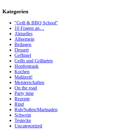
Kategorien
"Grill & BBQ School"
10 Fragen an…
Aktuelles
Allgemein
Beilagen
Dessert
Geflügel
Grills und Grillarten
Hopfentrank
Kochen
Mahlzeit!
Meisterschaften
On the road
Party time
Rezepte
Rind
Rub/Soßen/Marinaden
Schwein
Testecke
Uncategorized