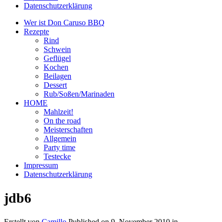
Datenschutzerklärung
Wer ist Don Caruso BBQ
Rezepte
Rind
Schwein
Geflügel
Kochen
Beilagen
Dessert
Rub/Soßen/Marinaden
HOME
Mahlzeit!
On the road
Meisterschaften
Allgemein
Party time
Testecke
Impressum
Datenschutzerklärung
jdb6
Erstellt von
Camillo
Published on
9. November 2010
in