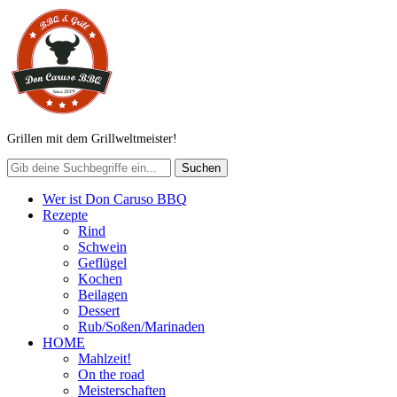
Grillen mit dem Grillweltmeister!
Wer ist Don Caruso BBQ
Rezepte
Rind
Schwein
Geflügel
Kochen
Beilagen
Dessert
Rub/Soßen/Marinaden
HOME
Mahlzeit!
On the road
Meisterschaften