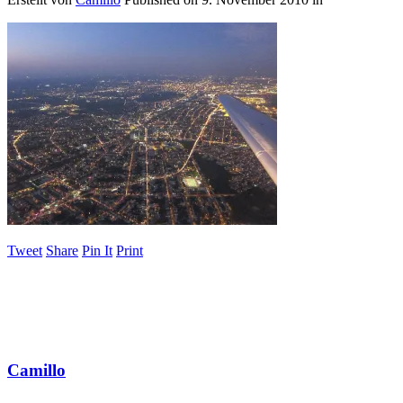
Tweet
Share
Pin It
Print
Camillo