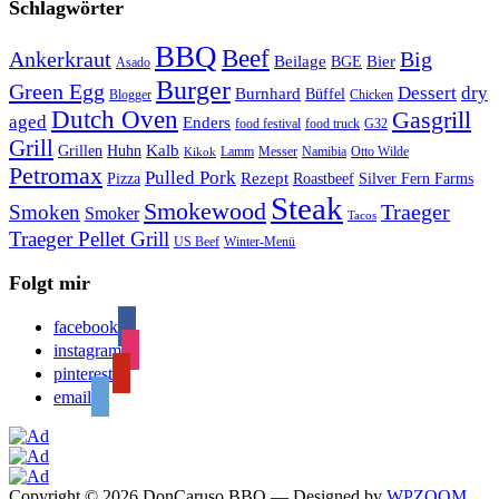
Schlagwörter
BBQ
Beef
Ankerkraut
Big
Bier
Beilage
BGE
Asado
Burger
Green Egg
Dessert
dry
Burnhard
Büffel
Blogger
Chicken
Dutch Oven
Gasgrill
aged
Enders
food festival
food truck
G32
Grill
Kalb
Grillen
Huhn
Lamm
Messer
Namibia
Otto Wilde
Kikok
Petromax
Pulled Pork
Rezept
Pizza
Roastbeef
Silver Fern Farms
Steak
Smokewood
Traeger
Smoken
Smoker
Tacos
Traeger Pellet Grill
US Beef
Winter-Menü
Folgt mir
facebook
instagram
pinterest
email
Copyright © 2026 DonCaruso BBQ
— Designed by
WPZOOM