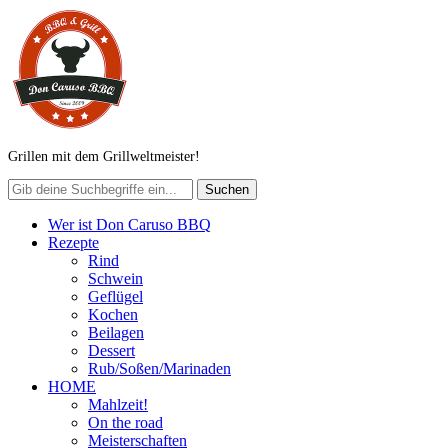
Grillen mit dem Grillweltmeister!
Wer ist Don Caruso BBQ
Rezepte
Rind
Schwein
Geflügel
Kochen
Beilagen
Dessert
Rub/Soßen/Marinaden
HOME
Mahlzeit!
On the road
Meisterschaften