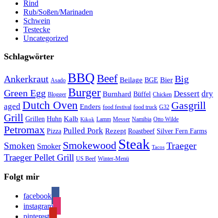
Rind
Rub/Soßen/Marinaden
Schwein
Testecke
Uncategorized
Schlagwörter
BBQ
Beef
Ankerkraut
Big
Bier
Beilage
BGE
Asado
Burger
Green Egg
Dessert
dry
Burnhard
Büffel
Blogger
Chicken
Dutch Oven
Gasgrill
aged
Enders
food festival
food truck
G32
Grill
Kalb
Grillen
Huhn
Lamm
Messer
Namibia
Otto Wilde
Kikok
Petromax
Pulled Pork
Rezept
Pizza
Roastbeef
Silver Fern Farms
Steak
Smokewood
Traeger
Smoken
Smoker
Tacos
Traeger Pellet Grill
US Beef
Winter-Menü
Folgt mir
facebook
instagram
pinterest