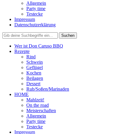
Allgemein
Party time
Testecke
Impressum
Datenschutzerklärung
Wer ist Don Caruso BBQ
Rezepte
Rind
Schwein
Geflügel
Kochen
Beilagen
Dessert
Rub/Soßen/Marinaden
HOME
Mahlzeit!
On the road
Meisterschaften
Allgemein
Party time
Testecke
Impressum