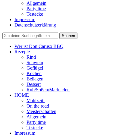
Allgemein
Party time
Testecke
Impressum
Datenschutzerklärung
Wer ist Don Caruso BBQ
Rezepte
Rind
Schwein
Geflügel
Kochen
Beilagen
Dessert
Rub/Soßen/Marinaden
HOME
Mahlzeit!
On the road
Meisterschaften
Allgemein
Party time
Testecke
Impressum