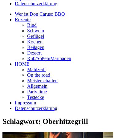
Datenschutzerklärung
Wer ist Don Caruso BBQ
Rezepte
Rind
Schwein
Geflügel
Kochen
Beilagen
Dessert
Rub/Soßen/Marinaden
HOME
Mahlzeit!
On the road
Meisterschaften
Allgemein
Party time
Testecke
Impressum
Datenschutzerklärung
Schlagwort:
Oberhitzegrill