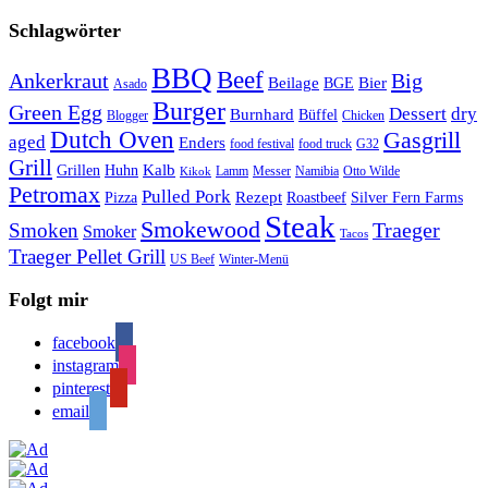
Schlagwörter
BBQ
Beef
Ankerkraut
Big
Bier
Beilage
BGE
Asado
Burger
Green Egg
Dessert
dry
Burnhard
Büffel
Blogger
Chicken
Dutch Oven
Gasgrill
aged
Enders
food festival
food truck
G32
Grill
Kalb
Grillen
Huhn
Lamm
Messer
Namibia
Otto Wilde
Kikok
Petromax
Pulled Pork
Rezept
Pizza
Roastbeef
Silver Fern Farms
Steak
Smokewood
Traeger
Smoken
Smoker
Tacos
Traeger Pellet Grill
US Beef
Winter-Menü
Folgt mir
facebook
instagram
pinterest
email