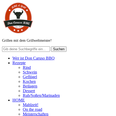
Grillen mit dem Grillweltmeister!
Wer ist Don Caruso BBQ
Rezepte
Rind
Schwein
Geflügel
Kochen
Beilagen
Dessert
Rub/Soßen/Marinaden
HOME
Mahlzeit!
On the road
Meisterschaften