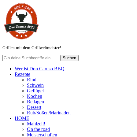
Grillen mit dem Grillweltmeister!
Wer ist Don Caruso BBQ
Rezepte
Rind
Schwein
Geflügel
Kochen
Beilagen
Dessert
Rub/Soßen/Marinaden
HOME
Mahlzeit!
On the road
Meisterschaften