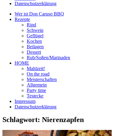
Datenschutzerklärung
Wer ist Don Caruso BBQ
Rezepte
Rind
Schwein
Geflügel
Kochen
Beilagen
Dessert
Rub/Soßen/Marinaden
HOME
Mahlzeit!
On the road
Meisterschaften
Allgemein
Party time
Testecke
Impressum
Datenschutzerklärung
Schlagwort:
Nierenzapfen