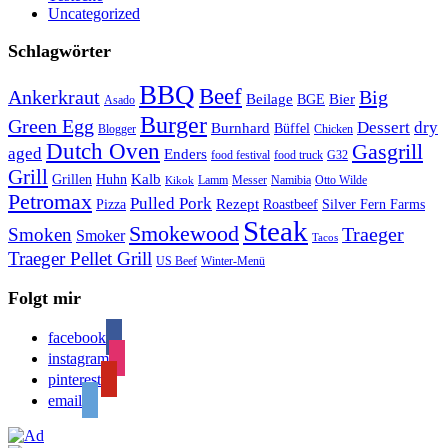
Uncategorized
Schlagwörter
BBQ
Beef
Ankerkraut
Big
Bier
Beilage
BGE
Asado
Burger
Green Egg
Dessert
dry
Burnhard
Büffel
Blogger
Chicken
Dutch Oven
Gasgrill
aged
Enders
food festival
food truck
G32
Grill
Kalb
Grillen
Huhn
Lamm
Messer
Namibia
Otto Wilde
Kikok
Petromax
Pulled Pork
Rezept
Pizza
Roastbeef
Silver Fern Farms
Steak
Smokewood
Traeger
Smoken
Smoker
Tacos
Traeger Pellet Grill
US Beef
Winter-Menü
Folgt mir
facebook
instagram
pinterest
email