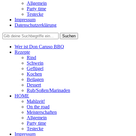
Allgemein
Party time
Testecke
Impressum
Datenschutzerklärung
Wer ist Don Caruso BBQ
Rezepte
Rind
Schwein
Geflügel
Kochen
Beilagen
Dessert
Rub/Soßen/Marinaden
HOME
Mahlzeit!
On the road
Meisterschaften
Allgemein
Party time
Testecke
Impressum