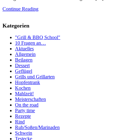
Continue Reading
Kategorien
"Grill & BBQ School"
10 Fragen an…
Aktuelles
Allgemein
Beilagen
Dessert
Geflügel
Grills und Grillarten
Hopfentrank
Kochen
Mahlzeit!
Meisterschaften
On the road
Party time
Rezepte
Rind
Rub/Soßen/Marinaden
Schwein
Testecke