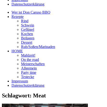
Datenschutzerklärung
Wer ist Don Caruso BBQ
Rezepte
Rind
Schwein
Geflügel
Kochen
Beilagen
Dessert
Rub/Soßen/Marinaden
HOME
Mahlzeit!
On the road
Meisterschaften
Allgemein
Party time
Testecke
Impressum
Datenschutzerklärung
Schlagwort:
Meat