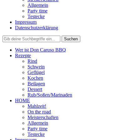
Allgemein
Party time
Testecke
Impressum
Datenschutzerklärung
Wer ist Don Caruso BBQ
Rezepte
Rind
Schwein
Geflügel
Kochen
Beilagen
Dessert
Rub/Soßen/Marinaden
HOME
Mahlzeit!
On the road
Meisterschaften
Allgemein
Party time
Testecke
Impressum