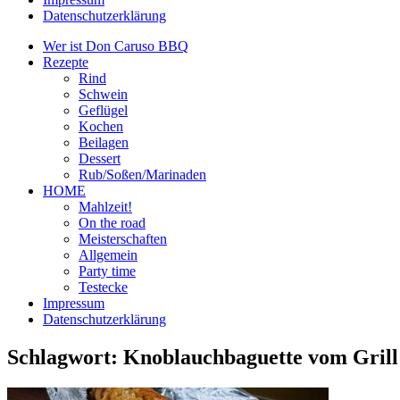
Datenschutzerklärung
Wer ist Don Caruso BBQ
Rezepte
Rind
Schwein
Geflügel
Kochen
Beilagen
Dessert
Rub/Soßen/Marinaden
HOME
Mahlzeit!
On the road
Meisterschaften
Allgemein
Party time
Testecke
Impressum
Datenschutzerklärung
Schlagwort:
Knoblauchbaguette vom Grill