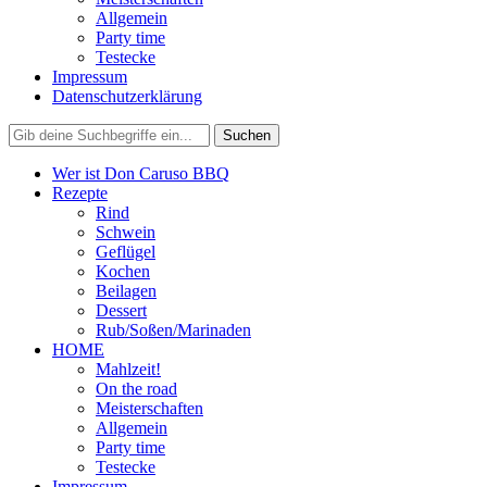
Allgemein
Party time
Testecke
Impressum
Datenschutzerklärung
Wer ist Don Caruso BBQ
Rezepte
Rind
Schwein
Geflügel
Kochen
Beilagen
Dessert
Rub/Soßen/Marinaden
HOME
Mahlzeit!
On the road
Meisterschaften
Allgemein
Party time
Testecke
Impressum