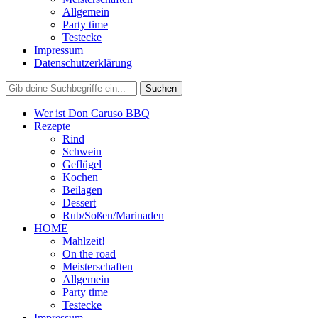
Allgemein
Party time
Testecke
Impressum
Datenschutzerklärung
Wer ist Don Caruso BBQ
Rezepte
Rind
Schwein
Geflügel
Kochen
Beilagen
Dessert
Rub/Soßen/Marinaden
HOME
Mahlzeit!
On the road
Meisterschaften
Allgemein
Party time
Testecke
Impressum