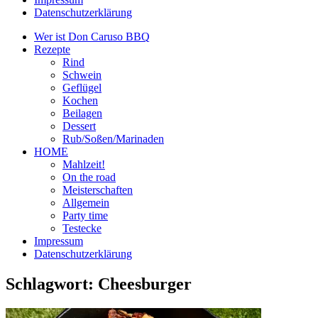
Datenschutzerklärung
Wer ist Don Caruso BBQ
Rezepte
Rind
Schwein
Geflügel
Kochen
Beilagen
Dessert
Rub/Soßen/Marinaden
HOME
Mahlzeit!
On the road
Meisterschaften
Allgemein
Party time
Testecke
Impressum
Datenschutzerklärung
Schlagwort:
Cheesburger