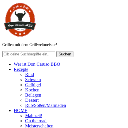
Grillen mit dem Grillweltmeister!
Wer ist Don Caruso BBQ
Rezepte
Rind
Schwein
Geflügel
Kochen
Beilagen
Dessert
Rub/Soßen/Marinaden
HOME
Mahlzeit!
On the road
Meisterschaften