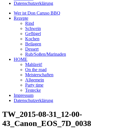
Datenschutzerklärung
Wer ist Don Caruso BBQ
Rezepte
Rind
Schwein
Geflügel
Kochen
Beilagen
Dessert
Rub/Soßen/Marinaden
HOME
Mahlzeit!
On the road
Meisterschaften
Allgemein
Party time
Testecke
Impressum
Datenschutzerklärung
TW_2015-08-31_12-00-
43_Canon_EOS_7D_0038