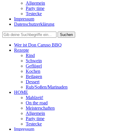
Allgemein
Party time
Testecke
Impressum
Datenschutzerklärung
Wer ist Don Caruso BBQ
Rezepte
Rind
Schwein
Geflügel
Kochen
Beilagen
Dessert
Rub/Soßen/Marinaden
HOME
Mahlzeit!
On the road
Meisterschaften
Allgemein
Party time
Testecke
Impressum