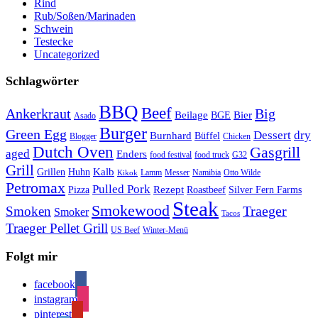
Rind
Rub/Soßen/Marinaden
Schwein
Testecke
Uncategorized
Schlagwörter
BBQ
Beef
Ankerkraut
Big
Bier
Beilage
BGE
Asado
Burger
Green Egg
Dessert
dry
Burnhard
Büffel
Blogger
Chicken
Dutch Oven
Gasgrill
aged
Enders
food festival
food truck
G32
Grill
Kalb
Grillen
Huhn
Lamm
Messer
Namibia
Otto Wilde
Kikok
Petromax
Pulled Pork
Rezept
Pizza
Roastbeef
Silver Fern Farms
Steak
Smokewood
Traeger
Smoken
Smoker
Tacos
Traeger Pellet Grill
US Beef
Winter-Menü
Folgt mir
facebook
instagram
pinterest