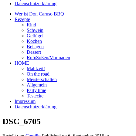
Datenschutzerklärung
Wer ist Don Caruso BBQ
Rezepte
Rind
Schwein
Geflügel
Kochen
Beilagen
Dessert
Rub/Soßen/Marinaden
HOME
Mahlzeit!
On the road
Meisterschaften
Allgemein
Party time
Testecke
Impressum
Datenschutzerklärung
DSC_6705
Erstellt von
Camillo
Published on
6. September 2015
in