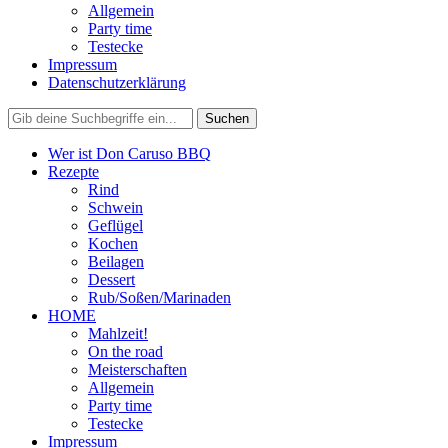
Allgemein
Party time
Testecke
Impressum
Datenschutzerklärung
Wer ist Don Caruso BBQ
Rezepte
Rind
Schwein
Geflügel
Kochen
Beilagen
Dessert
Rub/Soßen/Marinaden
HOME
Mahlzeit!
On the road
Meisterschaften
Allgemein
Party time
Testecke
Impressum