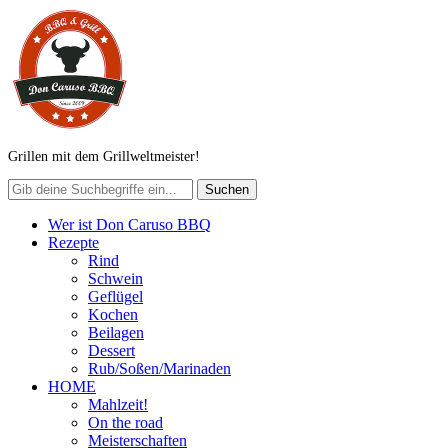
Grillen mit dem Grillweltmeister!
Wer ist Don Caruso BBQ
Rezepte
Rind
Schwein
Geflügel
Kochen
Beilagen
Dessert
Rub/Soßen/Marinaden
HOME
Mahlzeit!
On the road
Meisterschaften