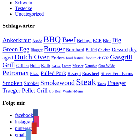
Schwein
Testecke
Uncategorized
Schlagwörter
BBQ
Beef
Ankerkraut
Big
Bier
Beilage
BGE
Asado
Burger
Green Egg
Dessert
dry
Burnhard
Büffel
Blogger
Chicken
Dutch Oven
Gasgrill
aged
Enders
food festival
food truck
G32
Grill
Kalb
Grillen
Huhn
Lamm
Messer
Namibia
Otto Wilde
Kikok
Petromax
Pulled Pork
Rezept
Pizza
Roastbeef
Silver Fern Farms
Steak
Smokewood
Traeger
Smoken
Smoker
Tacos
Traeger Pellet Grill
US Beef
Winter-Menü
Folgt mir
facebook
instagram
pinterest
email