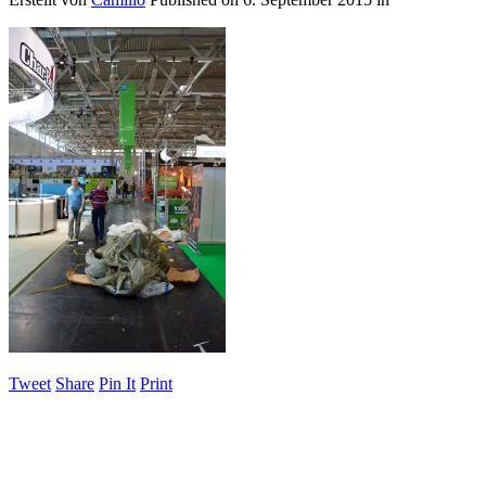
Tweet
Share
Pin It
Print