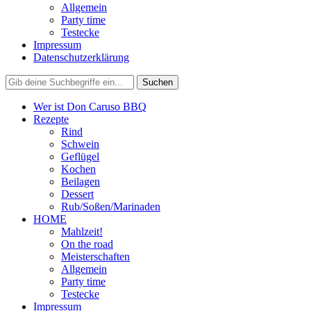
Allgemein
Party time
Testecke
Impressum
Datenschutzerklärung
Wer ist Don Caruso BBQ
Rezepte
Rind
Schwein
Geflügel
Kochen
Beilagen
Dessert
Rub/Soßen/Marinaden
HOME
Mahlzeit!
On the road
Meisterschaften
Allgemein
Party time
Testecke
Impressum