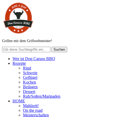
Grillen mit dem Grillweltmeister!
Wer ist Don Caruso BBQ
Rezepte
Rind
Schwein
Geflügel
Kochen
Beilagen
Dessert
Rub/Soßen/Marinaden
HOME
Mahlzeit!
On the road
Meisterschaften