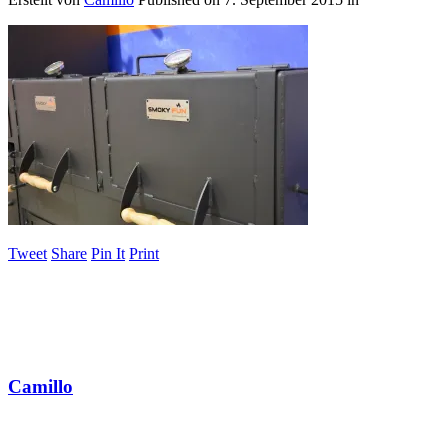
Tweet
Share
Pin It
Print
Camillo