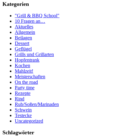
Kategorien
"Grill & BBQ School"
10 Fragen an…
Aktuelles
Allgemein
Beilagen
Dessert
Geflügel
Grills und Grillarten
Hopfentrank
Kochen
Mahlzeit!
Meisterschaften
On the road
Party time
Rezepte
Rind
Rub/Soßen/Marinaden
Schwein
Testecke
Uncategorized
Schlagwörter