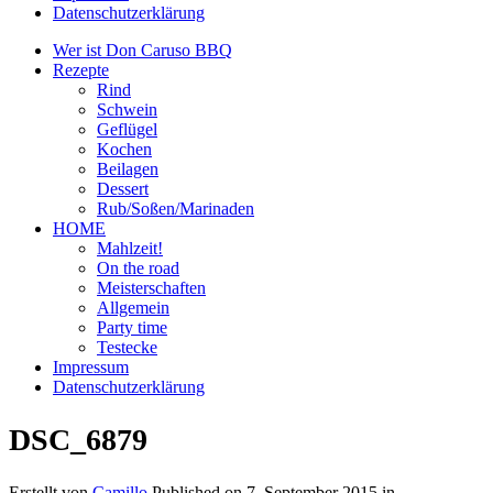
Datenschutzerklärung
Wer ist Don Caruso BBQ
Rezepte
Rind
Schwein
Geflügel
Kochen
Beilagen
Dessert
Rub/Soßen/Marinaden
HOME
Mahlzeit!
On the road
Meisterschaften
Allgemein
Party time
Testecke
Impressum
Datenschutzerklärung
DSC_6879
Erstellt von
Camillo
Published on
7. September 2015
in