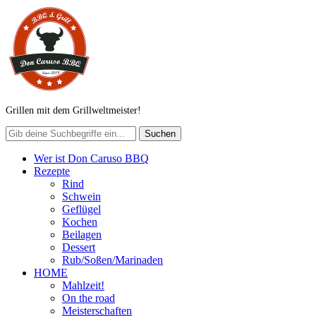
Grillen mit dem Grillweltmeister!
Wer ist Don Caruso BBQ
Rezepte
Rind
Schwein
Geflügel
Kochen
Beilagen
Dessert
Rub/Soßen/Marinaden
HOME
Mahlzeit!
On the road
Meisterschaften