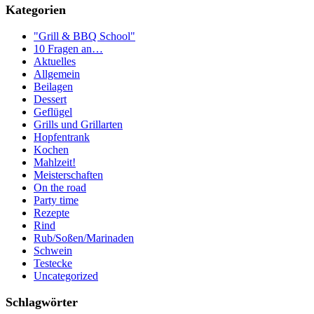
Kategorien
"Grill & BBQ School"
10 Fragen an…
Aktuelles
Allgemein
Beilagen
Dessert
Geflügel
Grills und Grillarten
Hopfentrank
Kochen
Mahlzeit!
Meisterschaften
On the road
Party time
Rezepte
Rind
Rub/Soßen/Marinaden
Schwein
Testecke
Uncategorized
Schlagwörter