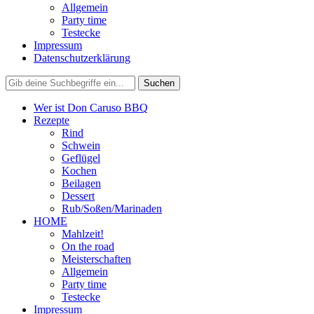
Allgemein
Party time
Testecke
Impressum
Datenschutzerklärung
Wer ist Don Caruso BBQ
Rezepte
Rind
Schwein
Geflügel
Kochen
Beilagen
Dessert
Rub/Soßen/Marinaden
HOME
Mahlzeit!
On the road
Meisterschaften
Allgemein
Party time
Testecke
Impressum