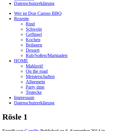
Datenschutzerklärung
Wer ist Don Caruso BBQ
Rezepte
Rind
Schwein
Geflügel
Kochen
Beilagen
Dessert
Rub/Soßen/Marinaden
HOME
Mahlzeit!
On the road
Meisterschaften
Allgemein
Party time
Testecke
Impressum
Datenschutzerklärung
Rösle 1
Erstellt von
Camillo
Published on
6. September 2014
in