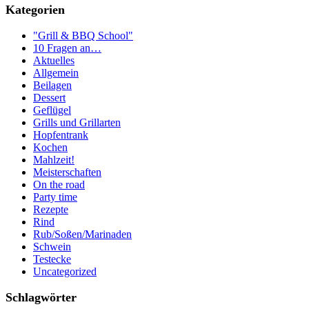
Kategorien
"Grill & BBQ School"
10 Fragen an…
Aktuelles
Allgemein
Beilagen
Dessert
Geflügel
Grills und Grillarten
Hopfentrank
Kochen
Mahlzeit!
Meisterschaften
On the road
Party time
Rezepte
Rind
Rub/Soßen/Marinaden
Schwein
Testecke
Uncategorized
Schlagwörter