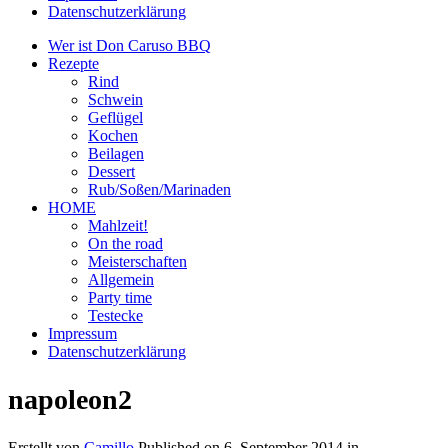
Datenschutzerklärung
Wer ist Don Caruso BBQ
Rezepte
Rind
Schwein
Geflügel
Kochen
Beilagen
Dessert
Rub/Soßen/Marinaden
HOME
Mahlzeit!
On the road
Meisterschaften
Allgemein
Party time
Testecke
Impressum
Datenschutzerklärung
napoleon2
Erstellt von
Camillo
Published on
6. September 2014
in