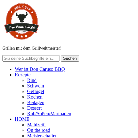
Grillen mit dem Grillweltmeister!
Wer ist Don Caruso BBQ
Rezepte
Rind
Schwein
Geflügel
Kochen
Beilagen
Dessert
Rub/Soßen/Marinaden
HOME
Mahlzeit!
On the road
Meisterschaften