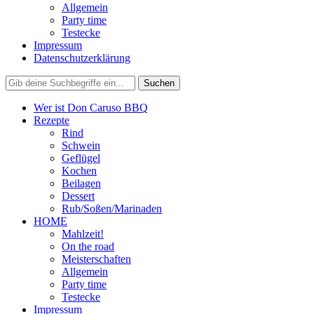
Allgemein
Party time
Testecke
Impressum
Datenschutzerklärung
Wer ist Don Caruso BBQ
Rezepte
Rind
Schwein
Geflügel
Kochen
Beilagen
Dessert
Rub/Soßen/Marinaden
HOME
Mahlzeit!
On the road
Meisterschaften
Allgemein
Party time
Testecke
Impressum