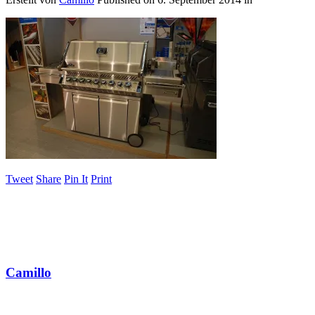
Tweet
Share
Pin It
Print
Camillo