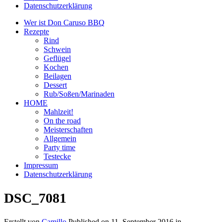
Datenschutzerklärung
Wer ist Don Caruso BBQ
Rezepte
Rind
Schwein
Geflügel
Kochen
Beilagen
Dessert
Rub/Soßen/Marinaden
HOME
Mahlzeit!
On the road
Meisterschaften
Allgemein
Party time
Testecke
Impressum
Datenschutzerklärung
DSC_7081
Erstellt von
Camillo
Published on
11. September 2016
in