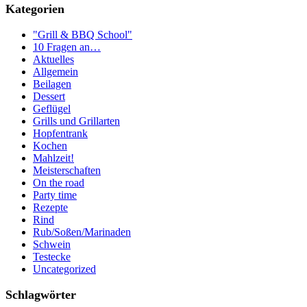
Kategorien
"Grill & BBQ School"
10 Fragen an…
Aktuelles
Allgemein
Beilagen
Dessert
Geflügel
Grills und Grillarten
Hopfentrank
Kochen
Mahlzeit!
Meisterschaften
On the road
Party time
Rezepte
Rind
Rub/Soßen/Marinaden
Schwein
Testecke
Uncategorized
Schlagwörter