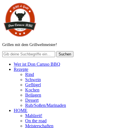
Grillen mit dem Grillweltmeister!
Wer ist Don Caruso BBQ
Rezepte
Rind
Schwein
Geflügel
Kochen
Beilagen
Dessert
Rub/Soßen/Marinaden
HOME
Mahlzeit!
On the road
Meisterschaften