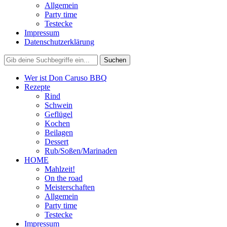
Allgemein
Party time
Testecke
Impressum
Datenschutzerklärung
Wer ist Don Caruso BBQ
Rezepte
Rind
Schwein
Geflügel
Kochen
Beilagen
Dessert
Rub/Soßen/Marinaden
HOME
Mahlzeit!
On the road
Meisterschaften
Allgemein
Party time
Testecke
Impressum